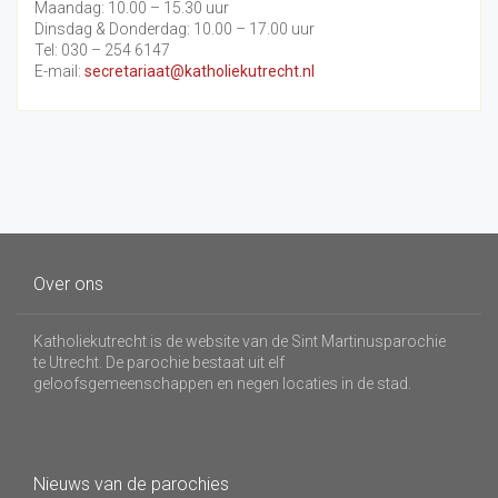
Maandag: 10.00 – 15.30 uur
Dinsdag & Donderdag: 10.00 – 17.00 uur
Tel: 030 – 254 6147
E-mail:
secretariaat@katholiekutrecht.nl
Over ons
Katholiekutrecht is de website van de Sint Martinusparochie
te Utrecht. De parochie bestaat uit elf
geloofsgemeenschappen en negen locaties in de stad.
Nieuws van de parochies