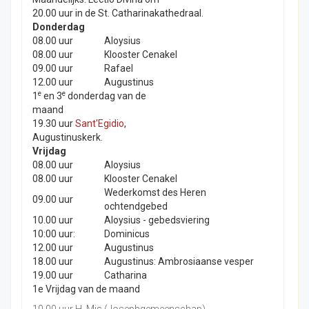
20.00 uur in de St. Catharinakathedraal.
Donderdag
08.00 uur
Aloysius
08.00 uur
Klooster Cenakel
09.00 uur
Rafael
12.00 uur
Augustinus
e
e
1
en 3
donderdag van de
maand
19.30 uur
Sant'Egidio
,
Augustinuskerk.
Vrijdag
08.00 uur
Aloysius
08.00 uur
Klooster Cenakel
Wederkomst des Heren
09.00 uur
ochtendgebed
10.00 uur
Aloysius - gebedsviering
10:00 uur:
Dominicus
12.00 uur
Augustinus
18.00 uur
Augustinus: Ambrosiaanse vesper
19.00 uur
Catharina
1e Vrijdag van de maand