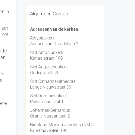
en in
Algemeen Contact
zijn
Adressen van de kerken
n het
Aloysiuskerk
Adriaen van Ostadelaan 2
htte
Sint Antoniuskerk
sen
Kanaalstraat 198
Sint Augustinuskerk
Oudegracht 69
een
s
Sint Catharinakathedraal
Lange Nieuwstraat 36
Sint Dominicuskerk
Palestrinastraat 1
dere
Johannes-Bernardus
Oranje Nassaulaan 2
Nicolaas-Monica-Jacobus (NMJ)
Boerhaaveplein 199