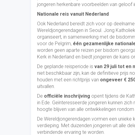
jongeren herkenbare voorbeelden van geloof in
Nationale reis vanuit Nederland
Ook Nederland bereidt zich voor op deelname
Wereldjongerendagen in Seoul. Jong Katholie
organiseert, in samenwerking met de bisdomm
voor de Pelgrim,
één gezamenlijke nationale
worden geen aparte reizen per bisdom georga
Kerk in Nederland en biedt jongeren de kans 
De geplande reisperiode is
van 29 juli tot e
niet beschikbaar zijn, kan de definitieve prij
houden met een richtprijs van
ongeveer € 250
uitvallen.
De
officiële inschrijving
opent tijdens de Ka
in Ede. Geïnteresseerde jongeren kunnen zich 
hoogte blijven van alle ontwikkelingen rondom 
De Wereldjongerendagen vormen een unieke k
verdieping. Met duizenden jongeren uit alle d
verbindende ervaring te worden.