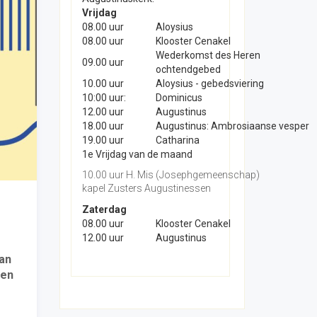
Vrijdag
08.00 uur
Aloysius
08.00 uur
Klooster Cenakel
Wederkomst des Heren
09.00 uur
ochtendgebed
10.00 uur
Aloysius - gebedsviering
10:00 uur:
Dominicus
12.00 uur
Augustinus
18.00 uur
Augustinus: Ambrosiaanse vesper
19.00 uur
Catharina
1e Vrijdag van de maand
10.00 uur H. Mis (Josephgemeenschap)
kapel Zusters Augustinessen
Zaterdag
08.00 uur
Klooster Cenakel
12.00 uur
Augustinus
van
ten