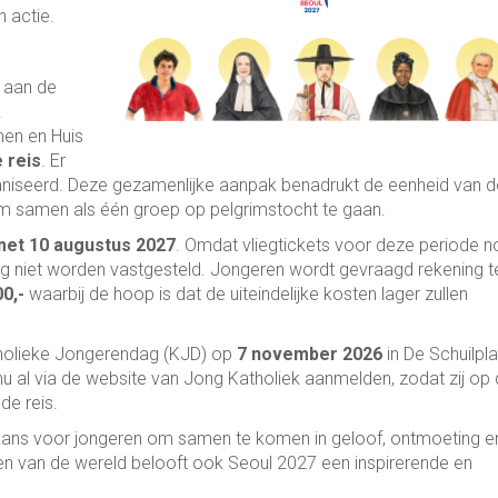
 actie.
 aan de
k
en en Huis
 reis
. Er
niseerd. Deze gezamenlijke aanpak benadrukt de eenheid van d
om samen als één groep op pelgrimstocht te gaan.
n met 10 augustus 2027
. Omdat vliegtickets voor deze periode n
s nog niet worden vastgesteld. Jongeren wordt gevraagd rekening t
0,-
waarbij de hoop is dat de uiteindelijke kosten lager zullen
tholieke Jongerendag (KJD) op
7 november 2026
in De Schuilpl
nu al via de website van Jong Katholiek aanmelden, zodat zij op
de reis.
ans voor jongeren om samen te komen in geloof, ontmoeting e
elen van de wereld belooft ook Seoul 2027 een inspirerende en