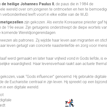
h
de heilige Johannes Paulus II
, de paus die in 1984 de
 hele wereld over om jongeren te ontmoeten en hen te bemoedig
verbondenheid leeft voort in elke editie van de WJD.
n metgezellen
zijn gekozen. Als eerste Koreaanse priester gaf hij 
in de 19e eeuw. Zijn getuigenis onderstreept de diepe wortels va
 de komende Wereldjongerendagen.
ezen als patrones. Zij wijdde haar leven aan migranten en stic
Haar leven getuigt van concrete naastenliefde en zorg voor men
 slaaf werd gemaakt en later haar vrijheid vond in Gods liefde, is 
lijke waardigheid. Haar levensverhaal raakt aan actuele thema’
gekozen, vaak “Gods influencer” genoemd. Hij gebruikte digitale
 de Eucharistie centraal in zijn leven. Hij spreekt op een bijzon
 in een digitale wereld.
tot
igitale
iedt