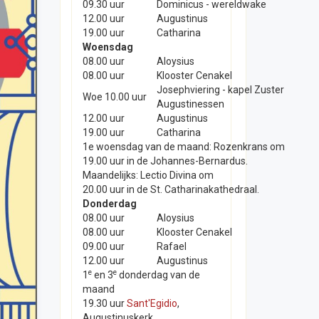
09.30 uur
Dominicus - wereldwake
12.00 uur
Augustinus
19.00 uur
Catharina
Woensdag
08.00 uur
Aloysius
08.00 uur
Klooster Cenakel
Josephviering - kapel Zuster
Woe 10.00 uur
Augustinessen
12.00 uur
Augustinus
19.00 uur
Catharina
1e woensdag van de maand: Rozenkrans om
19.00 uur in de Johannes-Bernardus.
Maandelijks: Lectio Divina om
20.00 uur in de St. Catharinakathedraal.
Donderdag
08.00 uur
Aloysius
08.00 uur
Klooster Cenakel
09.00 uur
Rafael
12.00 uur
Augustinus
e
e
1
en 3
donderdag van de
maand
19.30 uur
Sant'Egidio
,
Augustinuskerk.