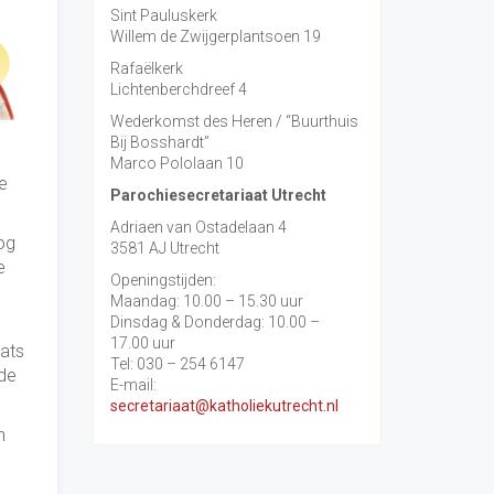
Sint Pauluskerk
Willem de Zwijgerplantsoen 19
Rafaëlkerk
Lichtenberchdreef 4
Wederkomst des Heren / “Buurthuis
Bij Bosshardt”
Marco Pololaan 10
e
Parochiesecretariaat Utrecht
Adriaen van Ostadelaan 4
og
3581 AJ Utrecht
e
Openingstijden:
Maandag: 10.00 – 15.30 uur
Dinsdag & Donderdag: 10.00 –
17.00 uur
aats
Tel: 030 – 254 6147
 de
E-mail:
secretariaat@katholiekutrecht.nl
n