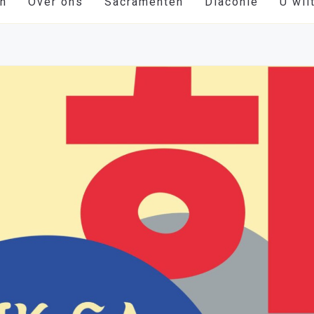
en
Over ons
Sacramenten
Diaconie
U wil