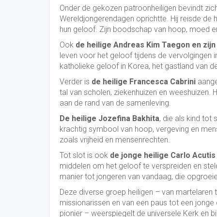
Onder de gekozen patroonheiligen bevindt zic
Wereldjongerendagen oprichtte. Hij reisde de
hun geloof. Zijn boodschap van hoop, moed en 
Ook
de heilige Andreas Kim Taegon en zij
leven voor het geloof tijdens de vervolgingen 
katholieke geloof in Korea, het gastland van
Verder is
de heilige Francesca Cabrini
aangew
tal van scholen, ziekenhuizen en weeshuizen. 
aan de rand van de samenleving.
De heilige Jozefina Bakhita
, die als kind tot
krachtig symbool van hoop, vergeving en mense
zoals vrijheid en mensenrechten.
Tot slot is ook
de jonge heilige Carlo Acutis
middelen om het geloof te verspreiden en stelde
manier tot jongeren van vandaag, die opgroeien
Deze diverse groep heiligen – van martelaren 
missionarissen en van een paus tot een jonge d
pionier – weerspiegelt de universele Kerk en b