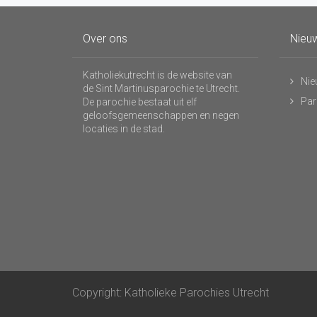
Over ons
Nieuw
Katholiekutrecht is de website van
Nie
de Sint Martinusparochie te Utrecht.
Par
De parochie bestaat uit elf
geloofsgemeenschappen en negen
locaties in de stad.
Copyright: Katholieke Parochies Utrecht