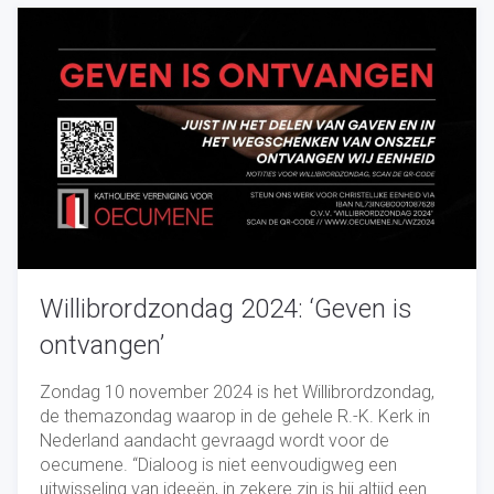
Willibrordzondag 2024: ‘Geven is
ontvangen’
Zondag 10 november 2024 is het Willibrordzondag,
de themazondag waarop in de gehele R.-K. Kerk in
Nederland aandacht gevraagd wordt voor de
oecumene. “Dialoog is niet eenvoudigweg een
uitwisseling van ideeën, in zekere zin is hij altijd een