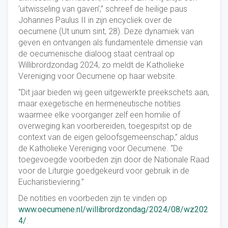
‘uitwisseling van gaven’,” schreef de heilige paus
Johannes Paulus II in zijn encycliek over de
oecumene (Ut unum sint, 28). Deze dynamiek van
geven en ontvangen als fundamentele dimensie van
de oecumenische dialoog staat centraal op
Willibrordzondag 2024, zo meldt de Katholieke
Vereniging voor Oecumene op haar website.
“Dit jaar bieden wij geen uitgewerkte preekschets aan,
maar exegetische en hermeneutische notities
waarmee elke voorganger zelf een homilie of
overweging kan voorbereiden, toegespitst op de
context van de eigen geloofsgemeenschap,” aldus
de Katholieke Vereniging voor Oecumene. “De
toegevoegde voorbeden zijn door de Nationale Raad
voor de Liturgie goedgekeurd voor gebruik in de
Eucharistieviering.”
De notities en voorbeden zijn te vinden op
www.oecumene.nl/willibrordzondag/2024/08/wz202
4/
.