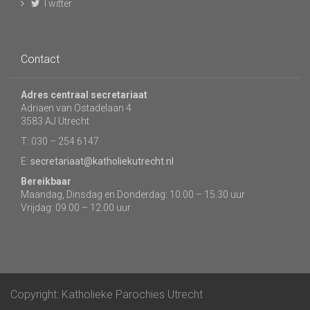
Twitter
Contact
Adres centraal secretariaat
Adriaen van Ostadelaan 4
3583 AJ Utrecht
T: 030 – 254 6147
E:
secretariaat@katholiekutrecht.nl
Bereikbaar
Maandag, Dinsdag en Donderdag: 10.00 – 15.30 uur
Vrijdag: 09.00 – 12.00 uur
Copyright: Katholieke Parochies Utrecht