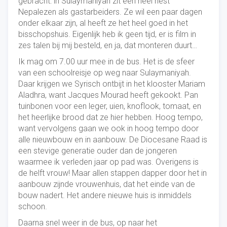
gebracht: in Sulaymaniyah zit een heel nest
Nepalezen als gastarbeiders. Ze wil een paar dagen
onder elkaar zijn, al heeft ze het heel goed in het
bisschopshuis. Eigenlijk heb ik geen tijd, er is film in
zes talen bij mij besteld, en ja, dat monteren duurt…
Ik mag om 7.00 uur mee in de bus. Het is de sfeer
van een schoolreisje op weg naar Sulaymaniyah.
Daar krijgen we Syrisch ontbijt in het klooster Mariam
Aladhra, want Jacques Mourad heeft gekookt. Pan
tuinbonen voor een leger, uien, knoflook, tomaat, en
het heerlijke brood dat ze hier hebben. Hoog tempo,
want vervolgens gaan we ook in hoog tempo door
alle nieuwbouw en in aanbouw. De Diocesane Raad is
een stevige generatie ouder dan de jongeren
waarmee ik verleden jaar op pad was. Overigens is
de helft vrouw! Maar allen stappen dapper door het in
aanbouw zijnde vrouwenhuis, dat het einde van de
bouw nadert. Het andere nieuwe huis is inmiddels
schoon.
Daarna snel weer in de bus, op naar het