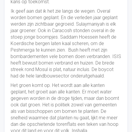
kans op toekomst.
Ik geef aan dat ik het zie langs de wegen. Overal
worden bomen geplant. En die verleden jaar geplant
werden zijn zichtbaar gegroeid. Sulaymaniyah is elk
jaar groener. Ook in Caracosh stonden overal in de
stoep jonge boompjes. Saddam Hoessein heeft de
Koerdische bergen laten kaal scheren, om de
Peshmerga te kunnen zien. Bush heeft met zijn
bombardementen vele bomen doen verbranden. ISIS
heeft bewust bomen verbrand en huizen. De brede
streek rond Mosul is plat, natuur incluis. De boycot
had de hele landbouwsector onderuitgehaald.
Het groen komt op. Het wordt aan alle kanten
geplant, het groeit aan alle kanten. Er moet water
gegeven worden in de droge tijden, maar dan boomt
ook dat groen. Het is politiek zowel van gemeenten
als van bisschoppen om bomen te planten. De
snelheid waarmee dat planten nu gaat, lijkt me meer
dan die opschietende torenflats een teken van hoop
voor dit land en voor dit volk. Inshalla.