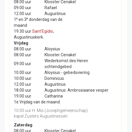
08.00 uur
Klooster Cenakel
09.00 uur
Rafael
12.00 uur
Augustinus
e
e
1
en 3
donderdag van de
maand
19.30 uur
Sant'Egidio
,
Augustinuskerk.
Vrijdag
08.00 uur
Aloysius
08.00 uur
Klooster Cenakel
Wederkomst des Heren
09.00 uur
ochtendgebed
10.00 uur
Aloysius - gebedsviering
10:00 uur:
Dominicus
12.00 uur
Augustinus
18.00 uur
Augustinus: Ambrosiaanse vesper
19.00 uur
Catharina
1e Vrijdag van de maand
10.00 uur H. Mis (Josephgemeenschap)
kapel Zusters Augustinessen
Zaterdag
08.00 uur
Klooster Cenakel