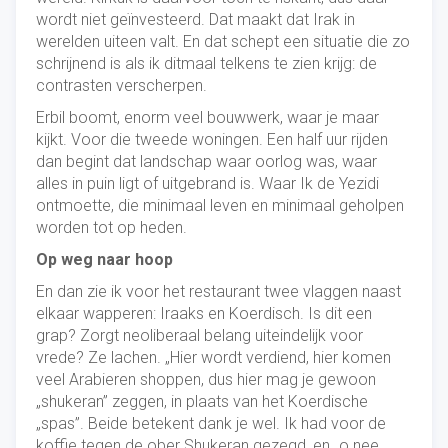
wordt niet geïnvesteerd. Dat maakt dat Irak in
werelden uiteen valt. En dat schept een situatie die zo
schrijnend is als ik ditmaal telkens te zien krijg: de
contrasten verscherpen.
Erbil boomt, enorm veel bouwwerk, waar je maar
kijkt. Voor die tweede woningen. Een half uur rijden
dan begint dat landschap waar oorlog was, waar
alles in puin ligt of uitgebrand is. Waar Ik de Yezidi
ontmoette, die minimaal leven en minimaal geholpen
worden tot op heden.
Op weg naar hoop
En dan zie ik voor het restaurant twee vlaggen naast
elkaar wapperen: Iraaks en Koerdisch. Is dit een
grap? Zorgt neoliberaal belang uiteindelijk voor
vrede? Ze lachen. „Hier wordt verdiend, hier komen
veel Arabieren shoppen, dus hier mag je gewoon
„shukeran” zeggen, in plaats van het Koerdische
„spas”. Beide betekent dank je wel. Ik had voor de
koffie tegen de ober Shukeran gezegd, en „o nee,