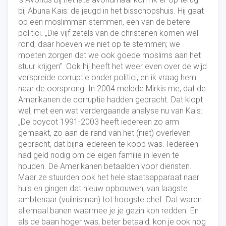
bij Abuna Kais: de jeugd in het bisschopshuis. Hij gaat
op een moslimman stemmen, een van de betere
politici. „Die vijf zetels van de christenen komen wel
rond, daar hoeven we niet op te stemmen; we
moeten zorgen dat we ook goede moslims aan het
stuur krijgen”. Ook hij heeft het weer even over de wijd
verspreide corruptie onder politici, en ik vraag hem
naar de oorsprong. In 2004 meldde Mirkis me, dat de
Amerikanen de corruptie hadden gebracht. Dat klopt
wel, met een wat verdergaande analyse nu van Kais:
„De boycot 1991-2003 heeft iedereen zo arm
gemaakt, zo aan de rand van het (niet) overleven
gebracht, dat bijna iedereen te koop was. Iedereen
had geld nodig om de eigen familie in leven te
houden. De Amerikanen betaalden voor diensten.
Maar ze stuurden ook het hele staatsapparaat naar
huis en gingen dat nieuw opbouwen, van laagste
ambtenaar (vuilnisman) tot hoogste chef. Dat waren
allemaal banen waarmee je je gezin kon redden. En
als de baan hoger was, beter betaald, kon je ook nog