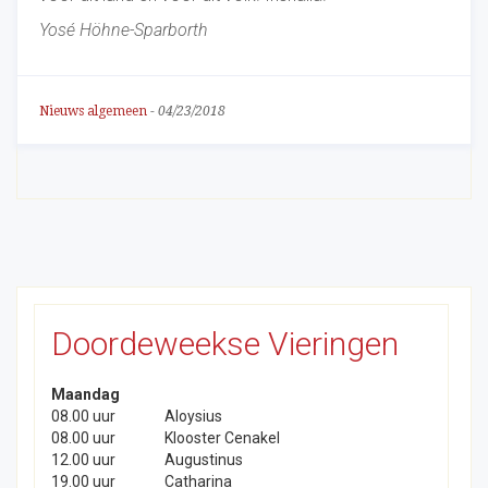
Yos
é
H
öhne-Sparborth
Nieuws algemeen
-
04/23/2018
Doordeweekse Vieringen
Maandag
08.00 uur
Aloysius
08.00 uur
Klooster Cenakel
12.00 uur
Augustinus
19.00 uur
Catharina