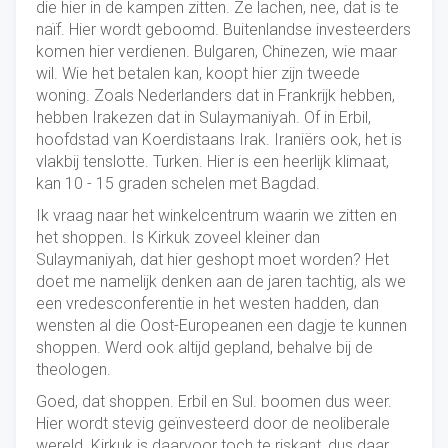
die hier in de kampen zitten. Ze lachen, nee, dat is te
naïf. Hier wordt geboomd. Buitenlandse investeerders
komen hier verdienen. Bulgaren, Chinezen, wie maar
wil. Wie het betalen kan, koopt hier zijn tweede
woning. Zoals Nederlanders dat in Frankrijk hebben,
hebben Irakezen dat in Sulaymaniyah. Of in Erbil,
hoofdstad van Koerdistaans Irak. Iraniërs ook, het is
vlakbij tenslotte. Turken. Hier is een heerlijk klimaat,
kan 10 - 15 graden schelen met Bagdad.
Ik vraag naar het winkelcentrum waarin we zitten en
het shoppen. Is Kirkuk zoveel kleiner dan
Sulaymaniyah, dat hier geshopt moet worden? Het
doet me namelijk denken aan de jaren tachtig, als we
een vredesconferentie in het westen hadden, dan
wensten al die Oost-Europeanen een dagje te kunnen
shoppen. Werd ook altijd gepland, behalve bij de
theologen.
Goed, dat shoppen. Erbil en Sul. boomen dus weer.
Hier wordt stevig geïnvesteerd door de neoliberale
wereld. Kirkuk is daarvoor toch te riskant, dus daar