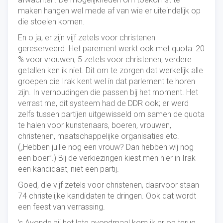
maken hangen wel mede af van wie er uiteindelijk op
die stoelen komen.
En o ja, er zijn vijf zetels voor christenen
gereserveerd. Het parement werkt ook met quota: 20
% voor vrouwen, 5 zetels voor christenen, verdere
getallen ken ik niet. Dit om te zorgen dat werkelijk alle
groepen die Irak kent wel in dat parlement te horen
zijn. In verhoudingen die passen bij het moment. Het
verrast me, dit systeem had de DDR ook; er werd
zelfs tussen partijen uitgewisseld om samen de quota
te halen voor kunstenaars, boeren, vrouwen,
christenen, maatschappelijke organisaties etc.
(„Hebben jullie nog een vrouw? Dan hebben wij nog
een boer”.) Bij de verkiezingen kiest men hier in Irak
een kandidaat, niet een partij.
Goed, die vijf zetels voor christenen, daarvoor staan
74 christelijke kandidaten te dringen. Ook dat wordt
een feest van verrassing.
’s Avonds bij het late avondmaal kom ik er op terug