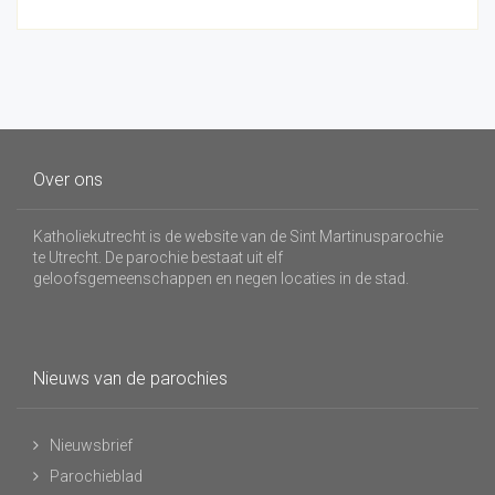
Over ons
Katholiekutrecht is de website van de Sint Martinusparochie
te Utrecht. De parochie bestaat uit elf
geloofsgemeenschappen en negen locaties in de stad.
Nieuws van de parochies
Nieuwsbrief
Parochieblad