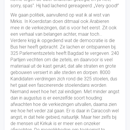
sorry, spas". Hij had lachend gereageerd: „Very good!”
We gaan politiek, aanvullend op wat ik al wist van
Mirkis. In Koerdistan doen ditmaal ook Arabieren
mee in de verkiezingen, dat is voor het eerst. Zit ook
een verhaal van belangen achter, maar toch…
Verdere krijg ik opgediend wat de democratie is die
Bus hier heeft gebracht. Ze lachen er ontspannen bij.
325 Parlementszetels heeft Bagdad te vergeven. 240
Partijen vechten om die zetels, en daarvoor is veel
materiaal uit de kast gerukt, dat alle straten en grote
gebouwen versiert in alle steden en dorpen. 8000
Kandidaten verdringen zich rond die 325 stoelen, dus
het gaat een fascinerende stoelendans worden.
Niemand weet hoe het zal eindigen. Met minder angst
dan in augustus is er eenzelfde soort houding:
afwachten hoe de verkiezingen uitvallen, daarna zien
we hoe het veder zal gaan. Er is daar in Caracosh wel
angst, in dat hele gebied, natuurlijk. Maar hier zelfs bij
de mensen uit Kirkuk is er meer een onzeker
afwachten. De mogelijkheden om toekomst te