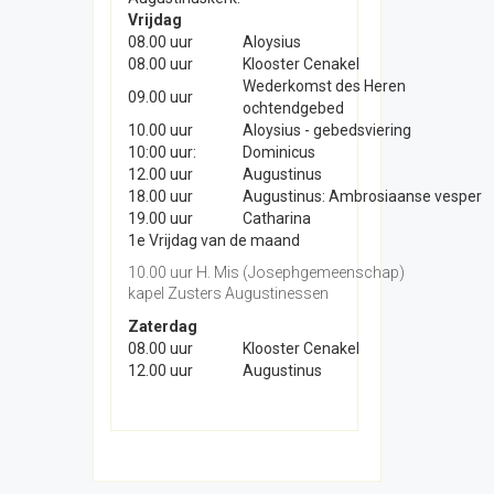
Vrijdag
08.00 uur
Aloysius
08.00 uur
Klooster Cenakel
Wederkomst des Heren
09.00 uur
ochtendgebed
10.00 uur
Aloysius - gebedsviering
10:00 uur:
Dominicus
12.00 uur
Augustinus
18.00 uur
Augustinus: Ambrosiaanse vesper
19.00 uur
Catharina
1e Vrijdag van de maand
10.00 uur H. Mis (Josephgemeenschap)
kapel Zusters Augustinessen
Zaterdag
08.00 uur
Klooster Cenakel
12.00 uur
Augustinus