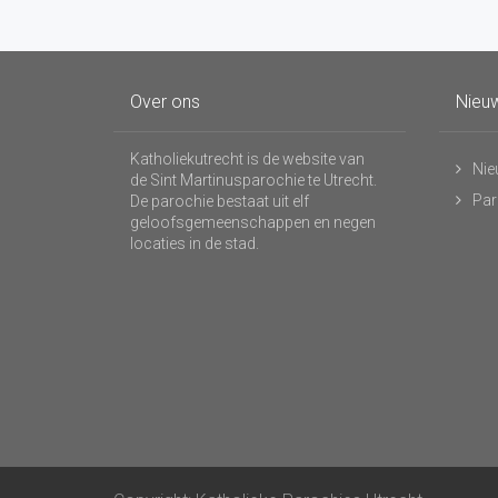
Over ons
Nieuw
Katholiekutrecht is de website van
Nie
de Sint Martinusparochie te Utrecht.
Par
De parochie bestaat uit elf
geloofsgemeenschappen en negen
locaties in de stad.