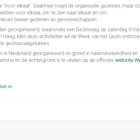
ar ‘Voor elkaar’. Daarmee roept de organisatie gezinnen, maar o
hebben voor elkaar, om te zien naar elkaar en om
enleven binnen gezinnen en gemeenschappen.
eiten georganiseerd, waaronder een Gezinsdag op zaterdag 9 mei
Haag. Met deze activiteiten wil de Week van het Gezin ontmoet
le gezinsvraagstukken.
en in Nederland georganiseerd en groeit in naamsbekendheid en
ramma en de achtergrond is te vinden op de officiële
website W
dom.nl
.