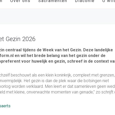
en
Over ons
Sacramenten
Diaconie
U wil
et Gezin 2026
zin centraal tijdens de Week van het Gezin. Deze landelijke
form.nl en wil het brede belang van het gezin onder de
preferent voor huwelijk en gezin, schreef in de context va
zichzelf beschouwt als een klein koninkrijk, compleet met grenzen,
nvermijdelijk. Het gezin is dan de plek waar die botsingen niet
rlog worden verklaard. Men leert er dat samenleven geen weds
seld met kleine, onverwachte momenten van genade,” zo schrijft
saerts