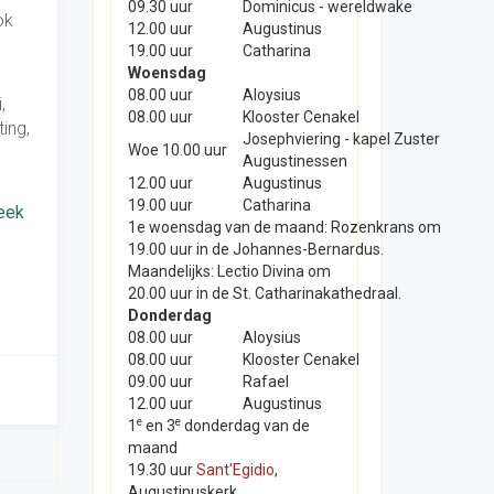
09.30 uur
Dominicus - wereldwake
ok
12.00 uur
Augustinus
19.00 uur
Catharina
Woensdag
08.00 uur
Aloysius
,
08.00 uur
Klooster Cenakel
ing,
Josephviering - kapel Zuster
Woe 10.00 uur
Augustinessen
12.00 uur
Augustinus
19.00 uur
Catharina
eek
1e woensdag van de maand: Rozenkrans om
19.00 uur in de Johannes-Bernardus.
Maandelijks: Lectio Divina om
20.00 uur in de St. Catharinakathedraal.
Donderdag
08.00 uur
Aloysius
08.00 uur
Klooster Cenakel
09.00 uur
Rafael
12.00 uur
Augustinus
e
e
1
en 3
donderdag van de
maand
19.30 uur
Sant'Egidio
,
Augustinuskerk.