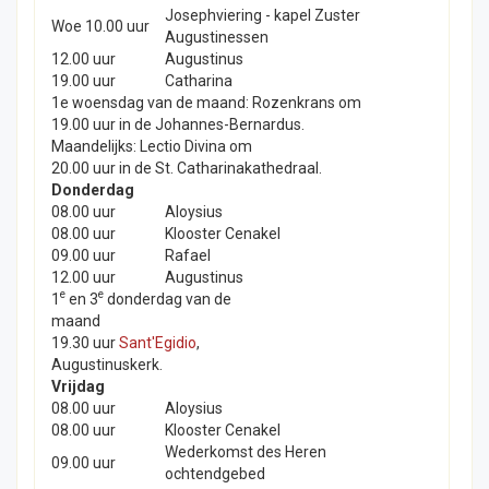
Josephviering - kapel Zuster
Woe 10.00 uur
Augustinessen
12.00 uur
Augustinus
19.00 uur
Catharina
1e woensdag van de maand: Rozenkrans om
19.00 uur in de Johannes-Bernardus.
Maandelijks: Lectio Divina om
20.00 uur in de St. Catharinakathedraal.
Donderdag
08.00 uur
Aloysius
08.00 uur
Klooster Cenakel
09.00 uur
Rafael
12.00 uur
Augustinus
e
e
1
en 3
donderdag van de
maand
19.30 uur
Sant'Egidio
,
Augustinuskerk.
Vrijdag
08.00 uur
Aloysius
08.00 uur
Klooster Cenakel
Wederkomst des Heren
09.00 uur
ochtendgebed