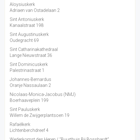
Aloysiuskerk
Adriaen van Ostadelaan 2
Sint Antoniuskerk
Kanaalstraat 198
Sint Augustinuskerk
Oudegracht 69
Sint Catharinakathedraal
Lange Nieuwstraat 36
Sint Dominicuskerk
Palestrinastraat 1
Johannes-Bernardus
Oranje Nassaulaan 2
Nicolaas-Monica-Jacobus (NMJ)
Boerhaaveplein 199
Sint Pauluskerk
Willem de Zwijgerplantsoen 19
Rafaëlkerk
Lichtenberchdreef 4
Wederkomst des Heren / “Buurthuis Bij Bosshardt”