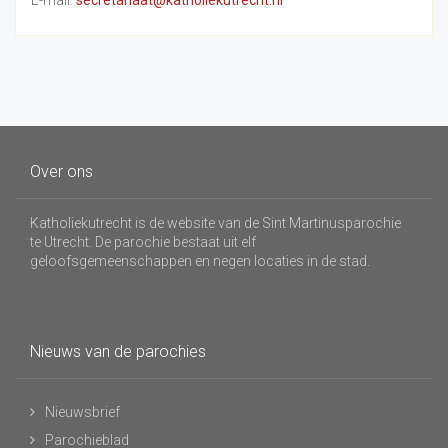
E-mail:
secretariaat@katholiekutrecht.nl
Over ons
Katholiekutrecht is de website van de Sint Martinusparochie
te Utrecht. De parochie bestaat uit elf
geloofsgemeenschappen en negen locaties in de stad.
Nieuws van de parochies
Nieuwsbrief
Parochieblad