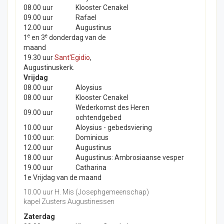
08.00 uur
Klooster Cenakel
09.00 uur
Rafael
12.00 uur
Augustinus
e
e
1
en 3
donderdag van de
maand
19.30 uur
Sant'Egidio
,
Augustinuskerk.
Vrijdag
08.00 uur
Aloysius
08.00 uur
Klooster Cenakel
Wederkomst des Heren
09.00 uur
ochtendgebed
10.00 uur
Aloysius - gebedsviering
10:00 uur:
Dominicus
12.00 uur
Augustinus
18.00 uur
Augustinus: Ambrosiaanse vesper
19.00 uur
Catharina
1e Vrijdag van de maand
10.00 uur H. Mis (Josephgemeenschap)
kapel Zusters Augustinessen
Zaterdag