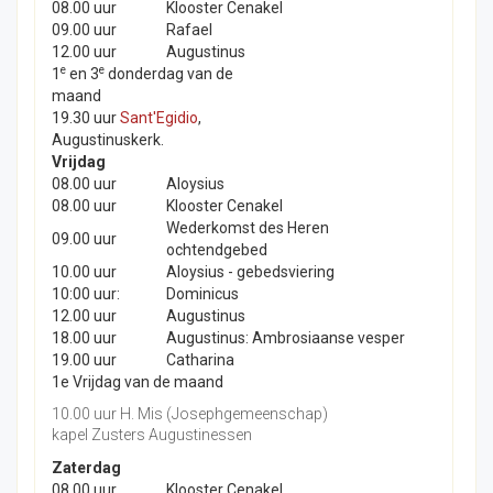
08.00 uur
Klooster Cenakel
09.00 uur
Rafael
12.00 uur
Augustinus
e
e
1
en 3
donderdag van de
maand
19.30 uur
Sant'Egidio
,
Augustinuskerk.
Vrijdag
08.00 uur
Aloysius
08.00 uur
Klooster Cenakel
Wederkomst des Heren
09.00 uur
ochtendgebed
10.00 uur
Aloysius - gebedsviering
10:00 uur:
Dominicus
12.00 uur
Augustinus
18.00 uur
Augustinus: Ambrosiaanse vesper
19.00 uur
Catharina
1e Vrijdag van de maand
10.00 uur H. Mis (Josephgemeenschap)
kapel Zusters Augustinessen
Zaterdag
08.00 uur
Klooster Cenakel