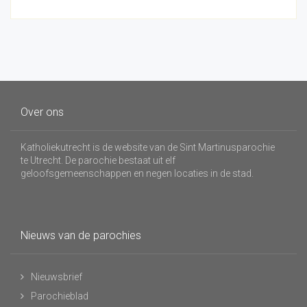
Over ons
Katholiekutrecht is de website van de Sint Martinusparochie
te Utrecht. De parochie bestaat uit elf
geloofsgemeenschappen en negen locaties in de stad.
Nieuws van de parochies
Nieuwsbrief
Parochieblad