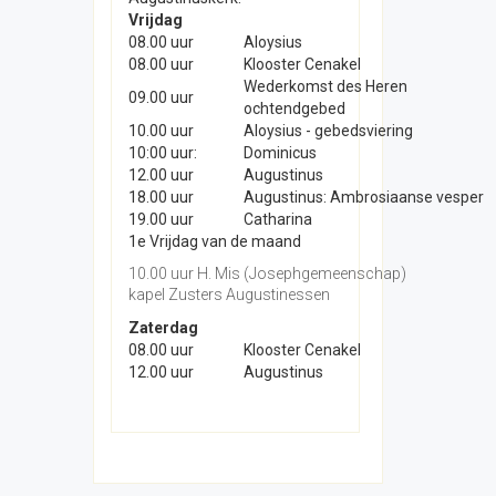
Vrijdag
08.00 uur
Aloysius
08.00 uur
Klooster Cenakel
Wederkomst des Heren
09.00 uur
ochtendgebed
10.00 uur
Aloysius - gebedsviering
10:00 uur:
Dominicus
12.00 uur
Augustinus
18.00 uur
Augustinus: Ambrosiaanse vesper
19.00 uur
Catharina
1e Vrijdag van de maand
10.00 uur H. Mis (Josephgemeenschap)
kapel Zusters Augustinessen
Zaterdag
08.00 uur
Klooster Cenakel
12.00 uur
Augustinus