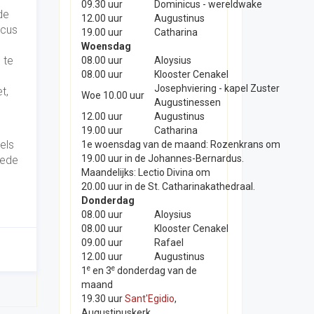
09.30 uur
Dominicus - wereldwake
de
12.00 uur
Augustinus
scus
19.00 uur
Catharina
e
Woensdag
 te
08.00 uur
Aloysius
08.00 uur
Klooster Cenakel
Josephviering - kapel Zuster
t,
Woe 10.00 uur
Augustinessen
12.00 uur
Augustinus
19.00 uur
Catharina
els
1e woensdag van de maand: Rozenkrans om
19.00 uur in de Johannes-Bernardus.
oede
Maandelijks: Lectio Divina om
20.00 uur in de St. Catharinakathedraal.
Donderdag
08.00 uur
Aloysius
08.00 uur
Klooster Cenakel
09.00 uur
Rafael
12.00 uur
Augustinus
e
e
1
en 3
donderdag van de
maand
19.30 uur
Sant'Egidio
,
Augustinuskerk.