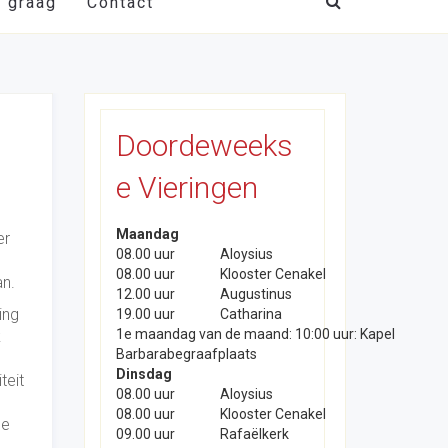
t graag
Contact
Doordeweeks
e Vieringen
Maandag
er
08.00 uur
Aloysius
08.00 uur
Klooster Cenakel
an.
12.00 uur
Augustinus
ing
19.00 uur
Catharina
1e maandag van de maand: 10:00 uur: Kapel
k
Barbarabegraafplaats
Dinsdag
teit
08.00 uur
Aloysius
08.00 uur
Klooster Cenakel
de
09.00 uur
Rafaëlkerk