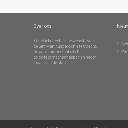
Over ons
Nieuw
Katholiekutrecht is de website van
Nie
de Sint Martinusparochie te Utrecht.
Par
De parochie bestaat uit elf
geloofsgemeenschappen en negen
locaties in de stad.