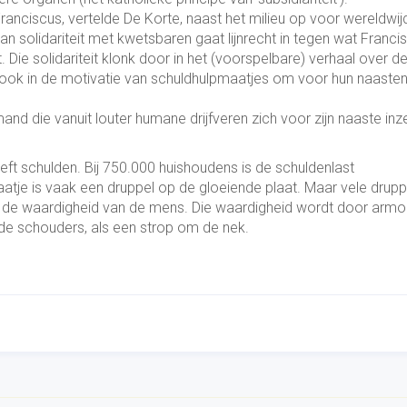
ranciscus, vertelde De Korte, naast het milieu op voor wereldwij
van solidariteit met kwetsbaren gaat lijnrecht in tegen wat Franci
. Die solidariteit klonk door in het (voorspelbare) verhaal over d
ook in de motivatie van schuldhulpmaatjes om voor hun naasten
nd die vanuit louter humane drijfveren zich voor zijn naaste inze
ft schulden. Bij 750.000 huishoudens is de schuldenlast
tje is vaak een druppel op de gloeiende plaat. Maar vele drupp
om de waardigheid van de mens. Die waardigheid wordt door arm
 de schouders, als een strop om de nek.