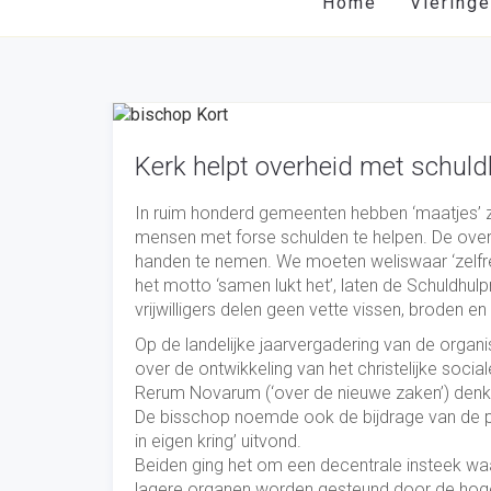
Home
Viering
Kerk helpt overheid met schuld
In ruim honderd gemeenten hebben ‘maatjes’ z
mensen met forse schulden te helpen. De over
handen te nemen. We moeten weliswaar ‘zelfr
het motto ‘samen lukt het’, laten de Schuldhu
vrijwilligers delen geen vette vissen, broden 
Op de landelijke jaarvergadering van de organi
over de ontwikkeling van het christelijke socia
Rerum Novarum (‘over de nieuwe zaken’) denk
De bisschop noemde ook de bijdrage van de pr
in eigen kring’ uitvond.
Beiden ging het om een decentrale insteek waar
lagere organen worden gesteund door de hogere 