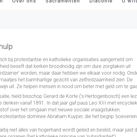
en
Over ons
Sacramenten
Diaconie
U wil
hulp
ich bij protestantse en katholieke organisaties aangemeld om
heid beseft dat kerken broodnodig zijn om dure zorgtaken uit
edzamer’ worden, maar daar hebben we elkaar voor nodig. Ond
lpmaatjes het barmhartige gezicht van zelfredzaamheid zien. De
en wijn uit. Ze helpen mensen in nood om beter met geld om te ga
satie, hield bisschop Gerard de Korte (’s-Hertogenbosch) een lez
le denken vanaf 1891. In dat jaar gaf paus Leo XIII met encyclie
stof over het omgaan met nieuwe sociale vraagstukken.
otestantse dominee Abraham Kuyper, die het begrip ‘soevereini
bij niet alles van hogerhand wordt geleid en beslist, maar juist 
organen (het katholieke principe van ‘subsidiariteit’).