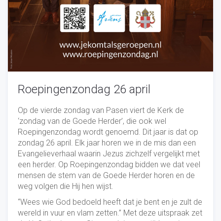
Roepingenzondag 26 april
Op de vierde zondag van Pasen viert de Kerk de
‘zondag van de Goede Herder’, die ook wel
Roepingenzondag wordt genoemd. Dit jaar is dat op
zondag 26 april. Elk jaar horen we in de mis dan een
Evangelieverhaal waarin Jezus zichzelf vergelijkt met
een herder. Op Roepingenzondag bidden we dat veel
mensen de stem van de Goede Herder horen en de
weg volgen die Hij hen wijst.
“Wees wie God bedoeld heeft dat je bent en je zult de
wereld in vuur en vlam zetten.” Met deze uitspraak zet