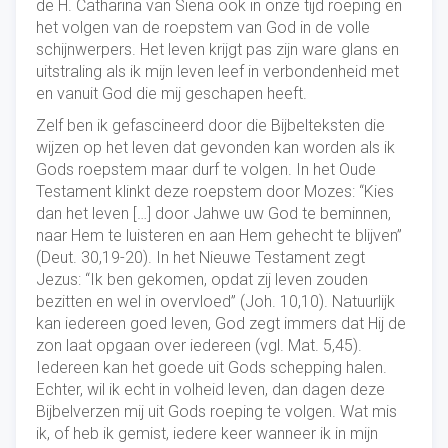
de H. Catharina van Siena ook in onze tijd roeping en
het volgen van de roepstem van God in de volle
schijnwerpers. Het leven krijgt pas zijn ware glans en
uitstraling als ik mijn leven leef in verbondenheid met
en vanuit God die mij geschapen heeft.
Zelf ben ik gefascineerd door die Bijbelteksten die
wijzen op het leven dat gevonden kan worden als ik
Gods roepstem maar durf te volgen. In het Oude
Testament klinkt deze roepstem door Mozes: “Kies
dan het leven […] door Jahwe uw God te beminnen,
naar Hem te luisteren en aan Hem gehecht te blijven”
(Deut. 30,19-20). In het Nieuwe Testament zegt
Jezus: “Ik ben gekomen, opdat zij leven zouden
bezitten en wel in overvloed” (Joh. 10,10). Natuurlijk
kan iedereen goed leven, God zegt immers dat Hij de
zon laat opgaan over iedereen (vgl. Mat. 5,45).
Iedereen kan het goede uit Gods schepping halen.
Echter, wil ik echt in volheid leven, dan dagen deze
Bijbelverzen mij uit Gods roeping te volgen. Wat mis
ik, of heb ik gemist, iedere keer wanneer ik in mijn