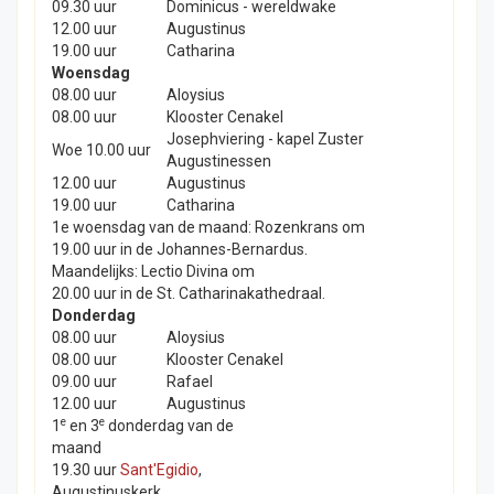
09.30 uur
Dominicus - wereldwake
12.00 uur
Augustinus
19.00 uur
Catharina
Woensdag
08.00 uur
Aloysius
08.00 uur
Klooster Cenakel
Josephviering - kapel Zuster
Woe 10.00 uur
Augustinessen
12.00 uur
Augustinus
19.00 uur
Catharina
1e woensdag van de maand: Rozenkrans om
19.00 uur in de Johannes-Bernardus.
Maandelijks: Lectio Divina om
20.00 uur in de St. Catharinakathedraal.
Donderdag
08.00 uur
Aloysius
08.00 uur
Klooster Cenakel
09.00 uur
Rafael
12.00 uur
Augustinus
e
e
1
en 3
donderdag van de
maand
19.30 uur
Sant'Egidio
,
Augustinuskerk.