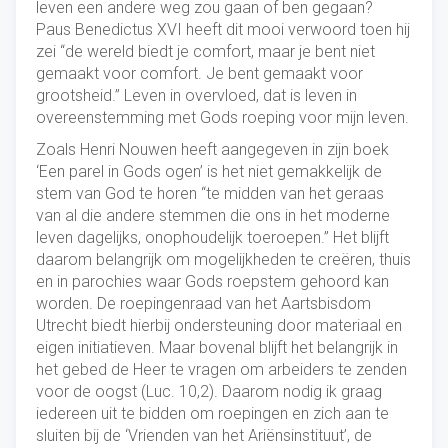
leven een andere weg zou gaan of ben gegaan?
Paus Benedictus XVI heeft dit mooi verwoord toen hij
zei “de wereld biedt je comfort, maar je bent niet
gemaakt voor comfort. Je bent gemaakt voor
grootsheid.” Leven in overvloed, dat is leven in
overeenstemming met Gods roeping voor mijn leven.
Zoals Henri Nouwen heeft aangegeven in zijn boek
‘Een parel in Gods ogen’ is het niet gemakkelijk de
stem van God te horen “te midden van het geraas
van al die andere stemmen die ons in het moderne
leven dagelijks, onophoudelijk toeroepen.” Het blijft
daarom belangrijk om mogelijkheden te creëren, thuis
en in parochies waar Gods roepstem gehoord kan
worden. De roepingenraad van het Aartsbisdom
Utrecht biedt hierbij ondersteuning door materiaal en
eigen initiatieven. Maar bovenal blijft het belangrijk in
het gebed de Heer te vragen om arbeiders te zenden
voor de oogst (Luc. 10,2). Daarom nodig ik graag
iedereen uit te bidden om roepingen en zich aan te
sluiten bij de ‘Vrienden van het Ariënsinstituut’, de