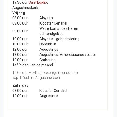
19.30 uur
Sant'Egidio
,
Augustinuskerk.
Vrijdag
08.00 uur
Aloysius
08.00 uur
Klooster Cenakel
Wederkomst des Heren
09.00 uur
ochtendgebed
10.00 uur
Aloysius - gebedsviering
10:00 uur:
Dominicus
12.00 uur
Augustinus
18.00 uur
Augustinus: Ambrosiaanse vesper
19.00 uur
Catharina
1e Vrijdag van de maand
10.00 uur H. Mis (Josephgemeenschap)
kapel Zusters Augustinessen
Zaterdag
08.00 uur
Klooster Cenakel
12.00 uur
Augustinus