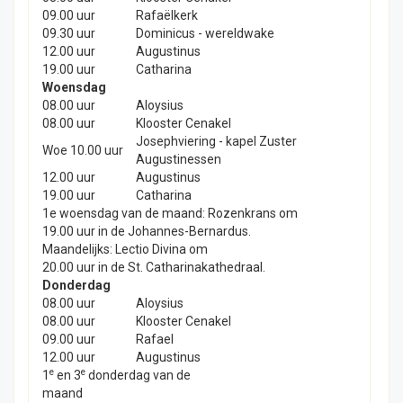
09.00 uur
Rafaëlkerk
09.30 uur
Dominicus - wereldwake
12.00 uur
Augustinus
19.00 uur
Catharina
Woensdag
08.00 uur
Aloysius
08.00 uur
Klooster Cenakel
Josephviering - kapel Zuster
Woe 10.00 uur
Augustinessen
12.00 uur
Augustinus
19.00 uur
Catharina
1e woensdag van de maand: Rozenkrans om
19.00 uur in de Johannes-Bernardus.
Maandelijks: Lectio Divina om
20.00 uur in de St. Catharinakathedraal.
Donderdag
08.00 uur
Aloysius
08.00 uur
Klooster Cenakel
09.00 uur
Rafael
12.00 uur
Augustinus
e
e
1
en 3
donderdag van de
maand