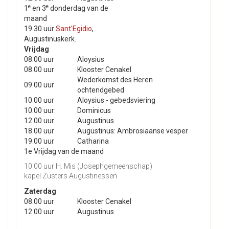
e
e
1
en 3
donderdag van de
maand
19.30 uur
Sant'Egidio
,
Augustinuskerk.
Vrijdag
08.00 uur
Aloysius
08.00 uur
Klooster Cenakel
Wederkomst des Heren
09.00 uur
ochtendgebed
10.00 uur
Aloysius - gebedsviering
10:00 uur:
Dominicus
12.00 uur
Augustinus
18.00 uur
Augustinus: Ambrosiaanse vesper
19.00 uur
Catharina
1e Vrijdag van de maand
10.00 uur H. Mis (Josephgemeenschap)
kapel Zusters Augustinessen
Zaterdag
08.00 uur
Klooster Cenakel
12.00 uur
Augustinus