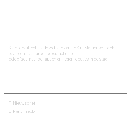
Over ons
Katholiekutrecht is de website van de Sint Martinusparochie
te Utrecht. De parochie bestaat uit elf
geloofsgemeenschappen en negen locaties in de stad.
Nieuws van de parochies
Nieuwsbrief
Parochieblad