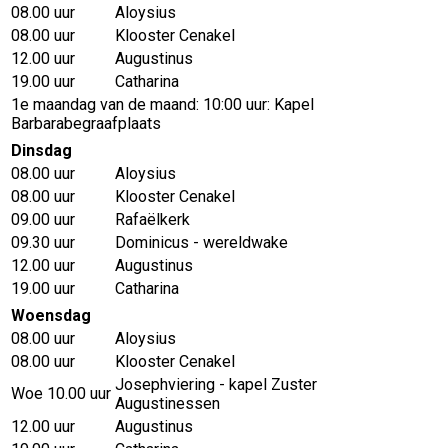
08.00 uur
Aloysius
08.00 uur
Klooster Cenakel
12.00 uur
Augustinus
19.00 uur
Catharina
1e maandag van de maand: 10:00 uur: Kapel
Barbarabegraafplaats
Dinsdag
08.00 uur
Aloysius
08.00 uur
Klooster Cenakel
09.00 uur
Rafaëlkerk
09.30 uur
Dominicus - wereldwake
12.00 uur
Augustinus
19.00 uur
Catharina
Woensdag
08.00 uur
Aloysius
08.00 uur
Klooster Cenakel
Josephviering - kapel Zuster
Woe 10.00 uur
Augustinessen
12.00 uur
Augustinus