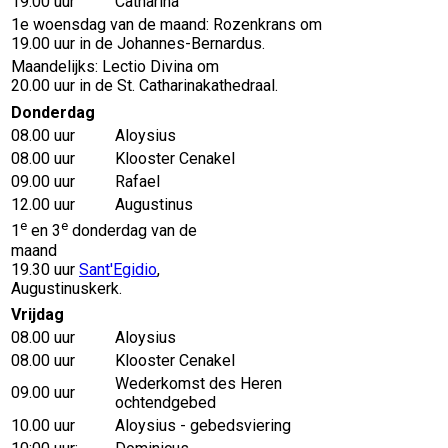
19.00 uur
Catharina
1e woensdag van de maand: Rozenkrans om
19.00 uur in de Johannes-Bernardus.
Maandelijks: Lectio Divina om
20.00 uur in de St. Catharinakathedraal.
Donderdag
08.00 uur
Aloysius
08.00 uur
Klooster Cenakel
09.00 uur
Rafael
12.00 uur
Augustinus
e
e
1
en 3
donderdag van de
maand
19.30 uur
Sant'Egidio
,
Augustinuskerk.
Vrijdag
08.00 uur
Aloysius
08.00 uur
Klooster Cenakel
Wederkomst des Heren
09.00 uur
ochtendgebed
10.00 uur
Aloysius - gebedsviering