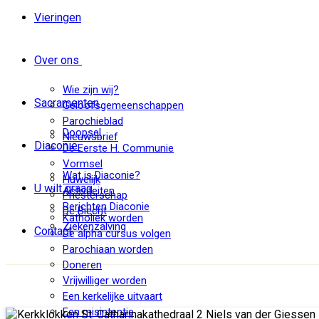
Vieringen
Over ons
Wie zijn wij?
Sacramenten
Geloofsgemeenschappen
Parochieblad
Doopsel
Nieuwsbrief
Diaconie
De Eerste H. Communie
Vormsel
Wat is Diaconie?
Huwelijk
U wilt graag
Activiteiten
Priesterschap
Berichten Diaconie
De Biecht
Katholiek worden
Ziekenzalving
Contact
De alpha cursus volgen
Parochiaan worden
Doneren
Vrijwilliger worden
Een kerkelijke uitvaart
Een misintentie