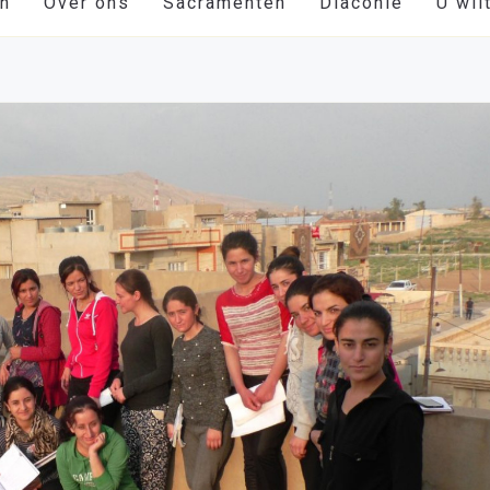
en
Over ons
Sacramenten
Diaconie
U wil