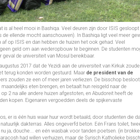
Dat is al heel mooi in Bashiqa. Veel deuren zijn door ISIS gesloopt
tus de ellende mocht aanschouwen). In Bashiqa ligt veel meer g
en af op ISIS en dan hebben de huizen het ook gehad. Veel
og) geen geld om aan wederopbouw te beginnen. De studenten m
er geval de universiteit van Mosul bereikbaar.
augustus 2017 dat de Yezidi aan de universiteit van Kirkuk zoude
iet terug konden worden gestuurd. Maar
de president van de
ders zouden ze een of meer jaren verliezen. De bisschop besloot
 nu maandelijks eten brengen, en betaalt hun reisgeld naar de
t hij op 2 na alle andere huizen afgestoten, en Abudoreit heeft de
den kopen. Eigenaren vergoedden deels de spijkervaste
oos, er is één huis waar huur wordt betaald, door studenten die d
atuurlijk dakterras. Alles ongeverfd beton. Eén Frans toilet, twe
 nu ja, douche…. en eén wasbak voor tanden poetsen. (in brokke
r Caracosh had willen verhuizen, maar de Syrisch Katholieke bissc