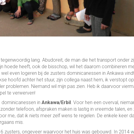
s tegenwoordig lang. Abudoreit, de man die het transport onder zi
r zijn hoede heeft, ook de bisschop, wil het daarom combineren m
n wel even logeren bij de zusters dominicanessen in Ankawa vind
kse hoofd achter het stuur, zijn collega naast hem, ik verstopt o
der problemen. Niemand wil mijn pas zien. Heb ik daarvoor vierm
el te verwerven!
rs dominicanessen in
Ankawa/Erbil
. Voor hen een overval, niema
 zonder telefoon, afspraken maken is lastig in vreemde talen, en
 me, dat ik niets meer zelf wens te regelen. De enkele keer da
rgaans mis.
et 16 zusters, ongeveer waarvoor het huis was gebouwd. In 2014 