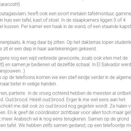
Caracosh!)
butagasvlam, heeft ook een soort metalen tafelmontuur, gamme
n huis een tafel, kast of stoel. In de slaapkamers liggen 3 of 4
l kussen. Per kamer een haak in de wand, of een staande kapst
nenplaats, ik mag daar bij zitten. Op het dakterras lopen student
 zit er een diep in haar aantekeningen gekeerd.
erigens nog een wijd verbreide gewoonte, zoals ook eten met de
t) en samen je bedienen uit dezelfde schaal. In El Salvador werd
aansjouwen…)
 op de telefoons komen we een stief eindje verder in de algem
 maar beter in veilige handen.
onen, parterre. In de vroeg ochtend hebben de meesten al ontbe
ood. Oud brood. Hééél oud brood. Erger ik me wel eens aan het
chokt me dat ook zo oud brood nog gegeten wordt. Ze halen 
hen. En ik geef de coördinator zichtbaar voor allen toch maar gel
 meer Arabisch wil ik nog eens terugkeren. Samen op de grond
een tafel. We hebben zelfs samen gedanst, op een telefoontje m