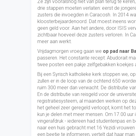
Ze zijn vooralsnog niet van plan terug te ker
drie stappen moeten verlaten: eerst de jongere
zusters die invoegden in Caracosh. In 2014 w
kloosterbejaardenoord. Dat moest ineens word
geen geld voor. Aan het andere, door ISIS ve
zichtbaar hoeveel deze zusters verloren. In 
meer aan werkt.
Vrijdagmorgen vroeg gaan we
op pad naar B
passeren. Het constante recept: Abudorait maak
twee posten een pakje zelfgebakken koekjes a
Bij een Syrisch katholieke kerk stoppen we, o
zullen er in de loop van de ochtend 650 worden.
ruim 300 meer dan verwacht. De distributie va
En de distributie van reisgeld voor de universi
registratiesysteem, al maanden werken op deze
het geheel zeer geregeld verloopt, komt het toch
kun je delen met meer mensen. Om 17.00 uur i
vingerafdruk - iedereen had studentenpas en b
naar een huis gebracht met 16 Yezidi vrouwen
een beetje te informeren, vertelt dat haar man i