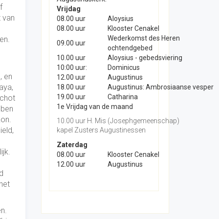
f
Vrijdag
t van
08.00 uur
Aloysius
08.00 uur
Klooster Cenakel
Wederkomst des Heren
en.
09.00 uur
ochtendgebed
10.00 uur
Aloysius - gebedsviering
10:00 uur:
Dominicus
, en
12.00 uur
Augustinus
aya,
18.00 uur
Augustinus: Ambrosiaanse vesper
19.00 uur
Catharina
schot
1e Vrijdag van de maand
bben
kon.
10.00 uur H. Mis (Josephgemeenschap)
eld,
kapel Zusters Augustinessen
Zaterdag
ijk.
08.00 uur
Klooster Cenakel
12.00 uur
Augustinus
d
het
n.