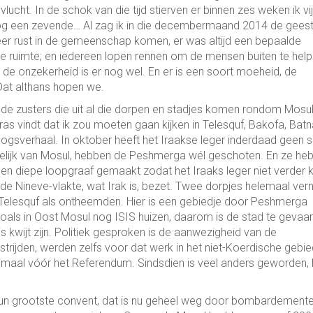
ucht. In de schok van die tijd stierven er binnen zes weken ik vij
nog een zevende… Al zag ik in die decembermaand 2014 de gees
meer rust in de gemeenschap komen, er was altijd een bepaalde
ine ruimte; en iedereen lopen rennen om de mensen buiten te help
 de onzekerheid is er nog wel. En er is een soort moeheid, de
Dat althans hopen we.
ven de zusters die uit al die dorpen en stadjes komen rondom Mosul
bras vindt dat ik zou moeten gaan kijken in Telesquf, Bakofa, Batn
logsverhaal. In oktober heeft het Iraakse leger inderdaad geen 
rdelijk van Mosul, hebben de Peshmerga wél geschoten. En ze he
een diepe loopgraaf gemaakt zodat het Iraaks leger niet verder 
Nineve-vlakte, wat Irak is, bezet. Twee dorpjes helemaal verni
 Telesquf als ontheemden. Hier is een gebiedje door Peshmerga
zoals in Oost Mosul nog ISIS huizen, daarom is de stad te gevaarl
is kwijt zijn. Politiek gesproken is de aanwezigheid van de
trijden, werden zelfs voor dat werk in het niet-Koerdische gebie
maal vóór het Referendum. Sindsdien is veel anders geworden, 
un grootste convent, dat is nu geheel weg door bombardemente