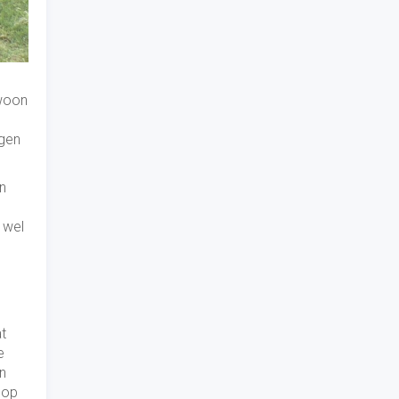
ewoon
ogen
n
 wel
at
e
n
hop