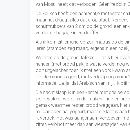
van Mosul heeft dat verboden. Géén Yezidi in 
De keuken heeft een aanrechtje met water en 
maar het draagt alles dat erop staat. Nergens i
schuimrubbers van 2 cm op de grond, een enke
verder de bagage in een koffer.
Als ik kom zit iemand op zo’n matras op de bin
leren (stampen zeg maar), ergens in een hoekje
We eten op de grond, tafelzeil. Dat is hier ov
handen (met brood pak je wat je verder nog wil
ooit uitgelachen toen ik met een vork kwam 
De stemming is goed, met vertaalprogramma’s
informatie. Ja, ja, dat Arabisch van mij… ik blijf
Die nacht slaap ik in een kamer met drie pers
als ik wakker wordt: in de keuken: thee en br
gemak waarmee resten brood weggaan, hier s
mij dan speciaal yoghurt, maar die laat ik aan 
ik vertrek. Het was aangenaam vertoeven, met
zitten verbindt meer dan aan weerszijden van 