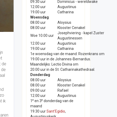
09.30 uur
Dominicus - wereldwake
12.00 uur
Augustinus
19.00 uur
Catharina
Woensdag
08.00 uur
Aloysius
08.00 uur
Klooster Cenakel
Josephviering - kapel Zuster
Woe 10.00 uur
Augustinessen
12.00 uur
Augustinus
19.00 uur
Catharina
jn
1e woensdag van de maand: Rozenkrans om
et
19.00 uur in de Johannes-Bernardus.
t de
Maandelijks: Lectio Divina om
p de
20.00 uur in de St. Catharinakathedraal.
Donderdag
aal
08.00 uur
Aloysius
08.00 uur
Klooster Cenakel
nd
09.00 uur
Rafael
 zo
12.00 uur
Augustinus
e
e
t ik
1
en 3
donderdag van de
maand
19.30 uur
Sant'Egidio
,
waren
Augustinuskerk.