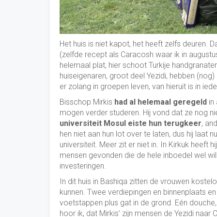
Het huis is niet kapot, het heeft zelfs deuren. 
(zelfde recept als Caracosh waar ik in augus
helemaal plat, hier schoot Turkije handgranat
huiseigenaren, groot deel Yezidi, hebben (n
er zolang in groepen leven, van hieruit is in ied
Bisschop Mirkis
had al helemaal geregeld
in 
mogen verder studeren. Hij vond dat ze nog n
universiteit Mosul eiste hun terugkeer
, an
hen niet aan hun lot over te laten, dus hij laat
universiteit. Meer zit er niet in. In Kirkuk heef
mensen gevonden die de hele inboedel wel wil
investeringen.
In dit huis in Bashiqa zitten de vrouwen kostel
kunnen. Twee verdiepingen en binnenplaats en n
voetstappen plus gat in de grond. Eén douche,
hoor ik, dat Mirkis’ zijn mensen de Yezidi naa