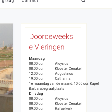
t graag
Contact
Doordeweeks
e Vieringen
Maandag
08.00 uur
Aloysius
08.00 uur
Klooster Cenakel
12.00 uur
Augustinus
19.00 uur
Catharina
1e maandag van de maand: 10:00 uur: Kapel
Barbarabegraafplaats
Dinsdag
08.00 uur
Aloysius
08.00 uur
Klooster Cenakel
09.00 uur
Rafaëlkerk