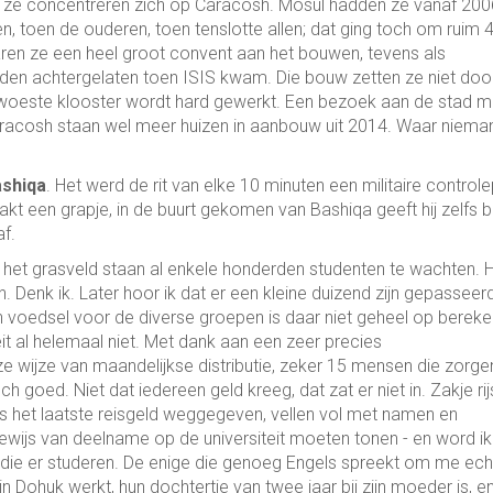
en, ze concentreren zich op Caracosh. Mosul hadden ze vanaf 200
n, toen de ouderen, toen tenslotte allen; dat ging toch om ruim 
aren ze een heel groot convent aan het bouwen, tevens als
en achtergelaten toen ISIS kwam. Die bouw zetten ze niet door,
rwoeste klooster wordt hard gewerkt. Een bezoek aan de stad 
Caracosh staan wel meer huizen in aanbouw uit 2014. Waar niema
ashiqa
. Het werd de rit van elke 10 minuten een militaire control
t een grapje, in de buurt gekomen van Bashiqa geeft hij zelfs bi
f.
p het grasveld staan al enkele honderden studenten te wachten. 
 Denk ik. Later hoor ik dat er een kleine duizend zijn gepasseerd
n voedsel voor de diverse groepen is daar niet geheel op bereke
teit al helemaal niet. Met dank aan een zeer precies
 wijze van maandelijkse distributie, zeker 15 mensen die zorge
 goed. Niet dat iedereen geld kreeg, dat zat er niet in. Zakje rij
s het laatste reisgeld weggegeven, vellen vol met namen en
ewijs van deelname op de universiteit moeten tonen - en word ik
 die er studeren. De enige die genoeg Engels spreekt om me ech
n Dohuk werkt, hun dochtertje van twee jaar bij zijn moeder is, en 