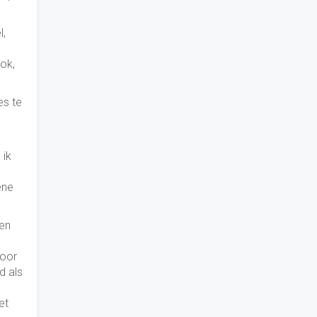
l,
ok,
es te
 ik
ene
ten
voor
d als
et