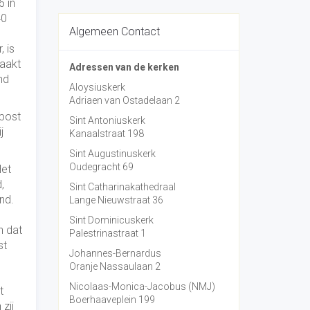
6 in
40
Algemeen Contact
 is
maakt
Adressen van de kerken
nd
Aloysiuskerk
Adriaen van Ostadelaan 2
epost
Sint Antoniuskerk
j
Kanaalstraat 198
Sint Augustinuskerk
Oudegracht 69
Het
,
Sint Catharinakathedraal
nd.
Lange Nieuwstraat 36
Sint Dominicuskerk
n dat
Palestrinastraat 1
st
Johannes-Bernardus
Oranje Nassaulaan 2
Nicolaas-Monica-Jacobus (NMJ)
t
Boerhaaveplein 199
zij