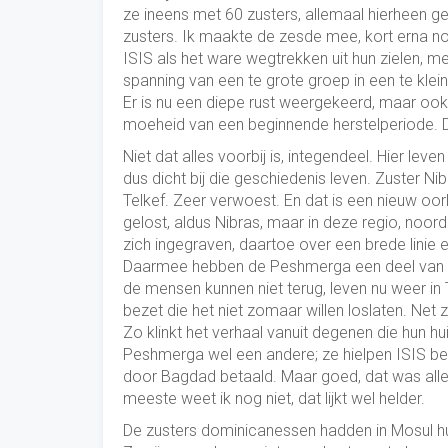
ze ineens met 60 zusters, allemaal hierheen gevl
zusters. Ik maakte de zesde mee, kort erna 
ISIS als het ware wegtrekken uit hun zielen, 
spanning van een te grote groep in een te kle
Er is nu een diepe rust weergekeerd, maar ook
moeheid van een beginnende herstelperiode. 
Niet dat alles voorbij is, integendeel. Hier le
dus dicht bij die geschiedenis leven. Zuster Ni
Telkef. Zeer verwoest. En dat is een nieuw oor
gelost, aldus Nibras, maar in deze regio, noo
zich ingegraven, daartoe over een brede linie 
Daarmee hebben de Peshmerga een deel van de 
de mensen kunnen niet terug, leven nu weer in
bezet die het niet zomaar willen loslaten. Net 
Zo klinkt het verhaal vanuit degenen die hun hu
Peshmerga wel een andere; ze hielpen ISIS bes
door Bagdad betaald. Maar goed, dat was alle
meeste weet ik nog niet, dat lijkt wel helder.
De zusters dominicanessen hadden in Mosul h