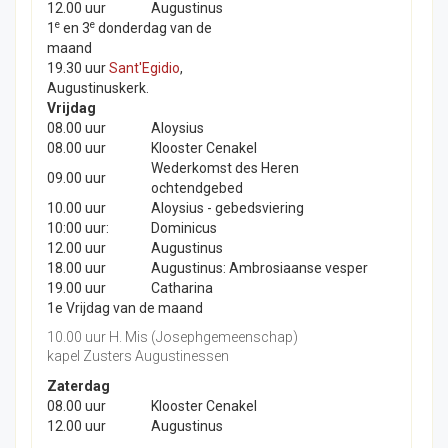
12.00 uur
Augustinus
e
e
1
en 3
donderdag van de
maand
19.30 uur
Sant'Egidio
,
Augustinuskerk.
Vrijdag
08.00 uur
Aloysius
08.00 uur
Klooster Cenakel
Wederkomst des Heren
09.00 uur
ochtendgebed
10.00 uur
Aloysius - gebedsviering
10:00 uur:
Dominicus
12.00 uur
Augustinus
18.00 uur
Augustinus: Ambrosiaanse vesper
19.00 uur
Catharina
1e Vrijdag van de maand
10.00 uur H. Mis (Josephgemeenschap)
kapel Zusters Augustinessen
Zaterdag
08.00 uur
Klooster Cenakel
12.00 uur
Augustinus