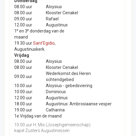
Donderdag
08.00 uur
Aloysius
08.00 uur
Klooster Cenakel
09.00 uur
Rafael
12.00 uur
Augustinus
e
e
1
en 3
donderdag van de
maand
19.30 uur
Sant'Egidio
,
Augustinuskerk.
Vrijdag
08.00 uur
Aloysius
08.00 uur
Klooster Cenakel
Wederkomst des Heren
09.00 uur
ochtendgebed
10.00 uur
Aloysius - gebedsviering
10:00 uur:
Dominicus
12.00 uur
Augustinus
18.00 uur
Augustinus: Ambrosiaanse vesper
19.00 uur
Catharina
1e Vrijdag van de maand
10.00 uur H. Mis (Josephgemeenschap)
kapel Zusters Augustinessen