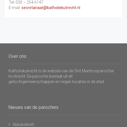
Tel: 030 – 254 6147
E-mail:
secretariaat@katholiekutrecht.nl
Over ons
Katholiekutrecht is de website van de Sint Martinusparochie
te Utrecht. De parochie bestaat uit elf
geloofsgemeenschappen en negen locaties in de stad.
Nieuws van de parochies
Nieuwsbrief