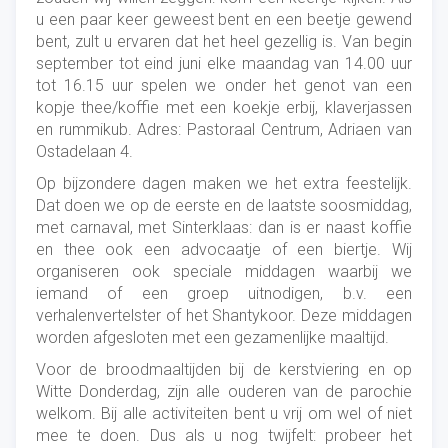
u een paar keer geweest bent en een beetje gewend
bent, zult u ervaren dat het heel gezellig is. Van begin
september tot eind juni elke maandag van 14.00 uur
tot 16.15 uur spelen we onder het genot van een
kopje thee/koffie met een koekje erbij, klaverjassen
en rummikub. Adres: Pastoraal Centrum, Adriaen van
Ostadelaan 4.
Op bijzondere dagen maken we het extra feestelijk.
Dat doen we op de eerste en de laatste soosmiddag,
met carnaval, met Sinterklaas: dan is er naast koffie
en thee ook een advocaatje of een biertje. Wij
organiseren ook speciale middagen waarbij we
iemand of een groep uitnodigen, b.v. een
verhalenvertelster of het Shantykoor. Deze middagen
worden afgesloten met een gezamenlijke maaltijd.
Voor de broodmaaltijden bij de kerstviering en op
Witte Donderdag, zijn alle ouderen van de parochie
welkom. Bij alle activiteiten bent u vrij om wel of niet
mee te doen. Dus als u nog twijfelt: probeer het