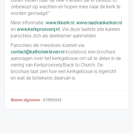
buiten treden naar de vele mensen die er bewust of
onbewust op wachten en hopen mee naar de kerk te
worden gevraagd.”
Meer informatie:
www.rkkerk.nl
,
www.raadvankerken.nl
en
www.kerkproeverij.nl
. Via deze laatste site kunnen
parochies zich als deelnemer aanmelden.
Parochies die meedoen, kunnen via
contact@katholiekleven.nl
kosteloos een brochure
aanvragen over het kerkgebouw om uit te delen in de
viering van Kerkproeverij/Back to Church. De
brochure laat zien hoe een kerkgebouw is ingericht
en wat de betekenis daarvan is.
Nieuws algemeen
-
07/09/2018