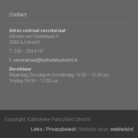
Contact
Adres centraal secretariaat
Adriaen van Ostadelaan 4
3583 AJ Utrecht
T: 030 – 254 6147
E:
secretariaat@katholiekutrecht.nl
Bereikbaar
Maandag, Dinsdag en Donderdag: 10.00 – 15.30 uur
Vrijdag: 09.00 – 12.00 uur
Copyright: Katholieke Parochies Utrecht
Links
|
Privacybeleid
| Website door:
webheld.nl