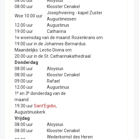
08.00 uur
Aloysius
08.00 uur
Klooster Cenakel
Josephviering - kapel Zuster
Woe 10.00 uur
Augustinessen
12.00 uur
Augustinus
19.00 uur
Catharina
1e woensdag van de maand: Rozenkrans om
19.00 uur in de Johannes-Bernardus.
Maandelijks: Lectio Divina om
20.00 uur in de St. Catharinakathedraal.
Donderdag
08.00 uur
Aloysius
08.00 uur
Klooster Cenakel
09.00 uur
Rafael
12.00 uur
Augustinus
e
e
1
en 3
donderdag van de
maand
19.30 uur
Sant'Egidio
,
Augustinuskerk.
Vrijdag
08.00 uur
Aloysius
08.00 uur
Klooster Cenakel
Wederkomst des Heren