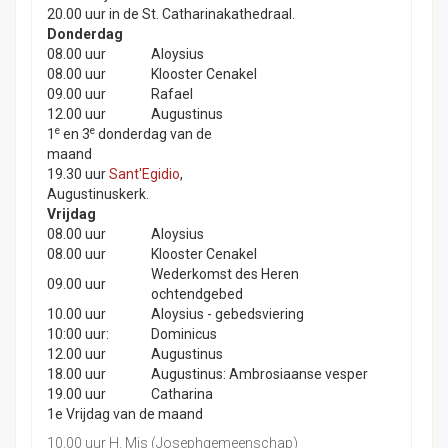
20.00 uur in de St. Catharinakathedraal.
Donderdag
08.00 uur
Aloysius
08.00 uur
Klooster Cenakel
09.00 uur
Rafael
12.00 uur
Augustinus
e
e
1
en 3
donderdag van de
maand
19.30 uur
Sant'Egidio
,
Augustinuskerk.
Vrijdag
08.00 uur
Aloysius
08.00 uur
Klooster Cenakel
Wederkomst des Heren
09.00 uur
ochtendgebed
10.00 uur
Aloysius - gebedsviering
10:00 uur:
Dominicus
12.00 uur
Augustinus
18.00 uur
Augustinus: Ambrosiaanse vesper
19.00 uur
Catharina
1e Vrijdag van de maand
10.00 uur H. Mis (Josephgemeenschap)