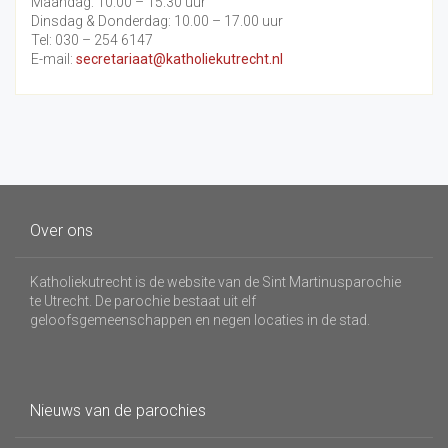
Maandag: 10.00 – 15.30 uur
Dinsdag & Donderdag: 10.00 – 17.00 uur
Tel: 030 – 254 6147
E-mail:
secretariaat@katholiekutrecht.nl
Over ons
Katholiekutrecht is de website van de Sint Martinusparochie
te Utrecht. De parochie bestaat uit elf
geloofsgemeenschappen en negen locaties in de stad.
Nieuws van de parochies