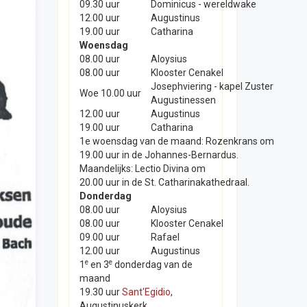
09.30 uur
Dominicus - wereldwake
12.00 uur
Augustinus
19.00 uur
Catharina
Woensdag
08.00 uur
Aloysius
08.00 uur
Klooster Cenakel
Josephviering - kapel Zuster
Woe 10.00 uur
Augustinessen
12.00 uur
Augustinus
19.00 uur
Catharina
1e woensdag van de maand: Rozenkrans om
19.00 uur in de Johannes-Bernardus.
Maandelijks: Lectio Divina om
20.00 uur in de St. Catharinakathedraal.
Donderdag
08.00 uur
Aloysius
08.00 uur
Klooster Cenakel
09.00 uur
Rafael
12.00 uur
Augustinus
e
e
1
en 3
donderdag van de
maand
19.30 uur
Sant'Egidio
,
Augustinuskerk.