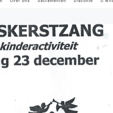
en
Over ons
Sacramenten
Diaconie
U wil