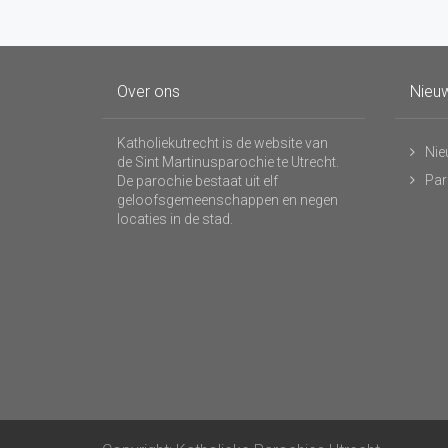
Over ons
Nieuw
Katholiekutrecht is de website van
Nie
de Sint Martinusparochie te Utrecht.
Par
De parochie bestaat uit elf
geloofsgemeenschappen en negen
locaties in de stad.