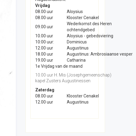
Vrijdag
08.00 uur
Aloysius
08.00 uur
Klooster Cenakel
Wederkomst des Heren
09.00 uur
ochtendgebed
10.00 uur
Aloysius - gebedsviering
10:00 uur:
Dominicus
12.00 uur
Augustinus
18.00 uur
Augustinus: Ambrosiaanse vesper
19.00 uur
Catharina
1e Vrijdag van de maand
10.00 uur H. Mis (Josephgemeenschap)
kapel Zusters Augustinessen
Zaterdag
08.00 uur
Klooster Cenakel
12.00 uur
Augustinus