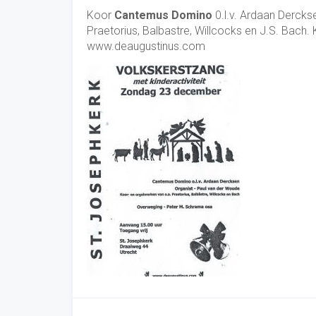
Koor
Cantemus Domino
0.l.v. Ardaan Dercks
Praetorius, Balbastre, Willcocks en J.S. Bach
www.deaugustinus.com