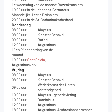
1e woensdag van de maand: Rozenkrans om
19.00 uur in de Johannes-Bernardus.
Maandelijks: Lectio Divina om
20.00 uur in de St. Catharinakathedraal.
Donderdag
08.00 uur
Aloysius
08.00 uur
Klooster Cenakel
09.00 uur
Rafael
12.00 uur
Augustinus
e
e
1
en 3
donderdag van de
maand
19.30 uur
Sant'Egidio
,
Augustinuskerk.
Vrijdag
08.00 uur
Aloysius
08.00 uur
Klooster Cenakel
Wederkomst des Heren
09.00 uur
ochtendgebed
10.00 uur
Aloysius - gebedsviering
10:00 uur:
Dominicus
12.00 uur
Augustinus
18.00 uur
Augustinus: Ambrosiaanse vesper