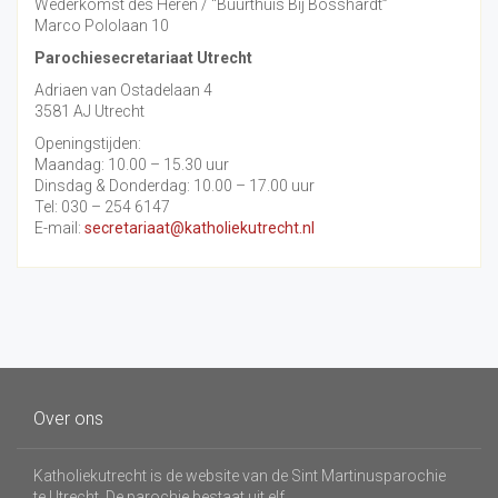
Wederkomst des Heren / “Buurthuis Bij Bosshardt”
Marco Pololaan 10
Parochiesecretariaat Utrecht
Adriaen van Ostadelaan 4
3581 AJ Utrecht
Openingstijden:
Maandag: 10.00 – 15.30 uur
Dinsdag & Donderdag: 10.00 – 17.00 uur
Tel: 030 – 254 6147
E-mail:
secretariaat@katholiekutrecht.nl
Over ons
Katholiekutrecht is de website van de Sint Martinusparochie
te Utrecht. De parochie bestaat uit elf