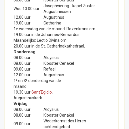
08.00 uur
Klooster Cenakel
Josephviering - kapel Zuster
Woe 10.00 uur
Augustinessen
12.00 uur
Augustinus
19.00 uur
Catharina
1e woensdag van de maand: Rozenkrans om
19.00 uur in de Johannes-Bernardus.
Maandelijks: Lectio Divina om
20.00 uur in de St. Catharinakathedraal.
Donderdag
08.00 uur
Aloysius
08.00 uur
Klooster Cenakel
09.00 uur
Rafael
12.00 uur
Augustinus
e
e
1
en 3
donderdag van de
maand
19.30 uur
Sant'Egidio
,
Augustinuskerk.
Vrijdag
08.00 uur
Aloysius
08.00 uur
Klooster Cenakel
Wederkomst des Heren
09.00 uur
ochtendgebed