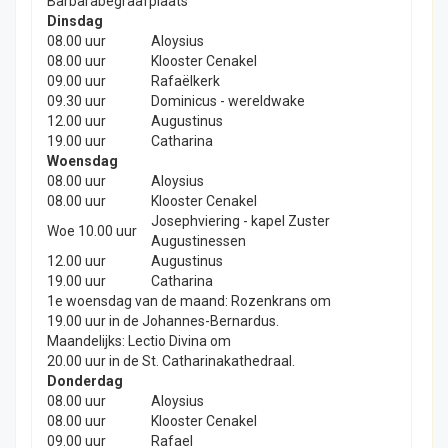
Barbarabegraafplaats
Dinsdag
08.00 uur
Aloysius
08.00 uur
Klooster Cenakel
09.00 uur
Rafaëlkerk
09.30 uur
Dominicus - wereldwake
12.00 uur
Augustinus
19.00 uur
Catharina
Woensdag
08.00 uur
Aloysius
08.00 uur
Klooster Cenakel
Josephviering - kapel Zuster
Woe 10.00 uur
Augustinessen
12.00 uur
Augustinus
19.00 uur
Catharina
1e woensdag van de maand: Rozenkrans om
19.00 uur in de Johannes-Bernardus.
Maandelijks: Lectio Divina om
20.00 uur in de St. Catharinakathedraal.
Donderdag
08.00 uur
Aloysius
08.00 uur
Klooster Cenakel
09.00 uur
Rafael