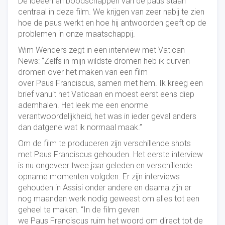
De ideeën en boodschappen van de paus staan
centraal in deze film. We krijgen van zeer nabij te zien
hoe de paus werkt en hoe hij antwoorden geeft op de
problemen in onze maatschappij.
Wim Wenders zegt in een interview met Vatican
News: “Zelfs in mijn wildste dromen heb ik durven
dromen over het maken van een film
over Paus Franciscus, samen met hem. Ik kreeg een
brief vanuit het Vaticaan en moest eerst eens diep
ademhalen. Het leek me een enorme
verantwoordelijkheid, het was in ieder geval anders
dan datgene wat ik normaal maak.”
Om de film te produceren zijn verschillende shots
met Paus Franciscus gehouden. Het eerste interview
is nu ongeveer twee jaar geleden en verschillende
opname momenten volgden. Er zijn interviews
gehouden in Assisi onder andere en daarna zijn er
nog maanden werk nodig geweest om alles tot een
geheel te maken. “In de film geven
we Paus Franciscus ruim het woord om direct tot de