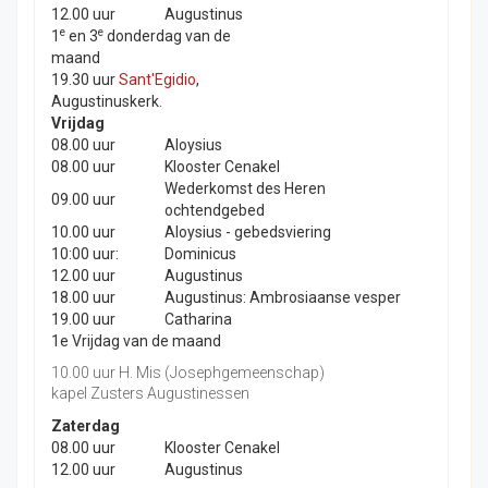
12.00 uur
Augustinus
e
e
1
en 3
donderdag van de
maand
19.30 uur
Sant'Egidio
,
Augustinuskerk.
Vrijdag
08.00 uur
Aloysius
08.00 uur
Klooster Cenakel
Wederkomst des Heren
09.00 uur
ochtendgebed
10.00 uur
Aloysius - gebedsviering
10:00 uur:
Dominicus
12.00 uur
Augustinus
18.00 uur
Augustinus: Ambrosiaanse vesper
19.00 uur
Catharina
1e Vrijdag van de maand
10.00 uur H. Mis (Josephgemeenschap)
kapel Zusters Augustinessen
Zaterdag
08.00 uur
Klooster Cenakel
12.00 uur
Augustinus