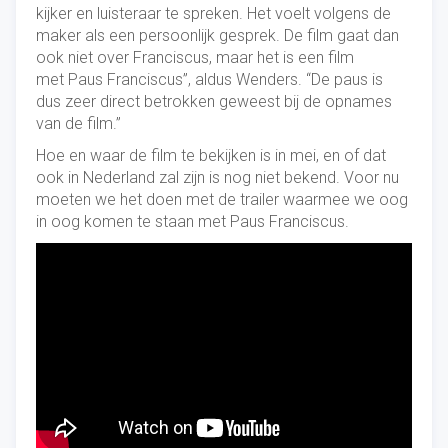
kijker en luisteraar te spreken. Het voelt volgens de
maker als een persoonlijk gesprek. De film gaat dan
ook niet over Franciscus, maar het is een film
met Paus Franciscus”, aldus Wenders. “De paus is
dus zeer direct betrokken geweest bij de opnames
van de film.”
Hoe en waar de film te bekijken is in mei, en of dat
ook in Nederland zal zijn is nog niet bekend. Voor nu
moeten we het doen met de trailer waarmee we oog
in oog komen te staan met Paus Franciscus.