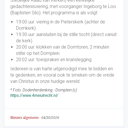
Stedelijke Raad van Kerken) een kerkelijke
gedachtenisviering, met voorganger Ingeborg te Loo
(Baptisten Silo). Het programma is als volgt:
19:00 uur: viering in de Pieterskerk (achter de
Domkerk).
19:30 uur: aansluiten bij de stille tocht (direct vanuit
de kerk).
20:00 uur: klokken van de Domtoren, 2 minuten
stilte op het Domplein.
20:02 uur: toespraken en kranslegging.
Iedereen is van harte uitgenodigd mee te bidden en
te gedenken, en vooral ook te smeken om de vrede
van Christus in onze huidige wereld.
* Foto: Dodenherdenking - Domplein (c)
https://www.4meiutrecht.nl/
.
Nieuws algemeen
-
04/30/2026