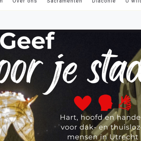
en
Over ons
Sacramenten
Diaconie
U wil