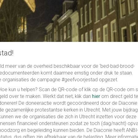
stad!
geld meer van de overheid beschikbaar voor de ‘bed-bad-brood-
ngedocumenteerden komt daarmee ernstig onder druk te staan.
e organisaties de campagne #geefvoorjestad opgezet.
Hoe kun u helpen? Scan de QR-code of klik op de QR-code om s
geld over te maken. Werkt dat niet, klik dan
hier
om direct geld t
doneren! De doneeractie wordt gecoördineerd door de Diaconie
de gezamenlijke protestantse kerken in Utrecht. Met jouw bijdra
kunnen we de organisaties die zich in Utrecht inzetten voor deze
mensen financieel ondersteunen zodat ze toch (dag/nacht) opva
noodzorg en begeleiding kunnen bieden. De Diaconie heeft ANBI
status, dus giften zijn aftrekbaar van de belasting. Meer informati