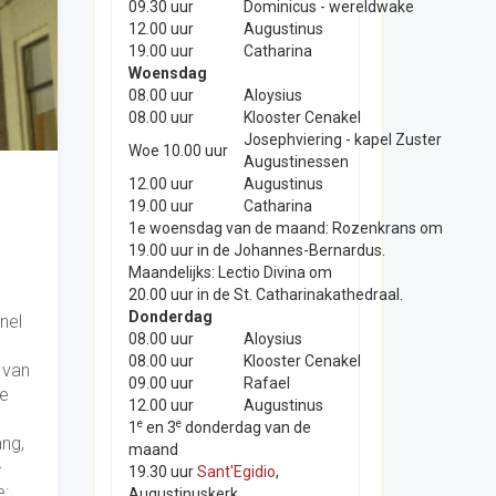
09.30 uur
Dominicus - wereldwake
12.00 uur
Augustinus
19.00 uur
Catharina
Woensdag
08.00 uur
Aloysius
08.00 uur
Klooster Cenakel
Josephviering - kapel Zuster
Woe 10.00 uur
Augustinessen
12.00 uur
Augustinus
19.00 uur
Catharina
1e woensdag van de maand: Rozenkrans om
19.00 uur in de Johannes-Bernardus.
Maandelijks: Lectio Divina om
20.00 uur in de St. Catharinakathedraal.
Donderdag
nel
08.00 uur
Aloysius
e
08.00 uur
Klooster Cenakel
 van
09.00 uur
Rafael
ge
12.00 uur
Augustinus
e
e
1
en 3
donderdag van de
ng,
maand
-
19.30 uur
Sant'Egidio
,
e:
Augustinuskerk.