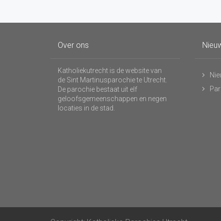
Over ons
Nieuw
Katholiekutrecht is de website van
Nie
de Sint Martinusparochie te Utrecht.
Par
De parochie bestaat uit elf
geloofsgemeenschappen en negen
locaties in de stad.