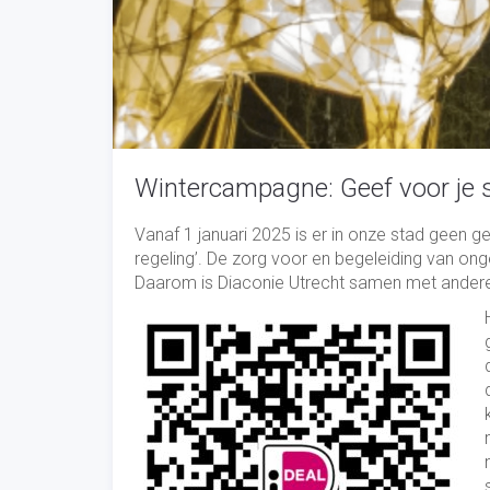
Wintercampagne: Geef voor je 
Vanaf 1 januari 2025 is er in onze stad geen 
regeling’. De zorg voor en begeleiding van o
Daarom is Diaconie Utrecht samen met ander