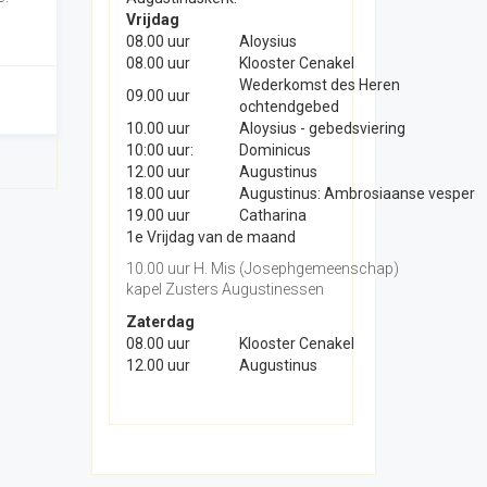
Vrijdag
08.00 uur
Aloysius
08.00 uur
Klooster Cenakel
Wederkomst des Heren
09.00 uur
ochtendgebed
10.00 uur
Aloysius - gebedsviering
10:00 uur:
Dominicus
12.00 uur
Augustinus
18.00 uur
Augustinus: Ambrosiaanse vesper
19.00 uur
Catharina
1e Vrijdag van de maand
10.00 uur H. Mis (Josephgemeenschap)
kapel Zusters Augustinessen
Zaterdag
08.00 uur
Klooster Cenakel
12.00 uur
Augustinus