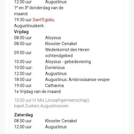
12.00 uur
Augustinus
e
e
1
en 3
donderdag van de
maand
19.30 uur
Sant'Egidio
,
Augustinuskerk.
Vrijdag
08.00 uur
Aloysius
08.00 uur
Klooster Cenakel
Wederkomst des Heren
09.00 uur
ochtendgebed
10.00 uur
Aloysius - gebedsviering
10:00 uur:
Dominicus
12.00 uur
Augustinus
18.00 uur
Augustinus: Ambrosiaanse vesper
19.00 uur
Catharina
1e Vrijdag van de maand
10.00 uur H. Mis (Josephgemeenschap)
kapel Zusters Augustinessen
Zaterdag
08.00 uur
Klooster Cenakel
12.00 uur
Augustinus