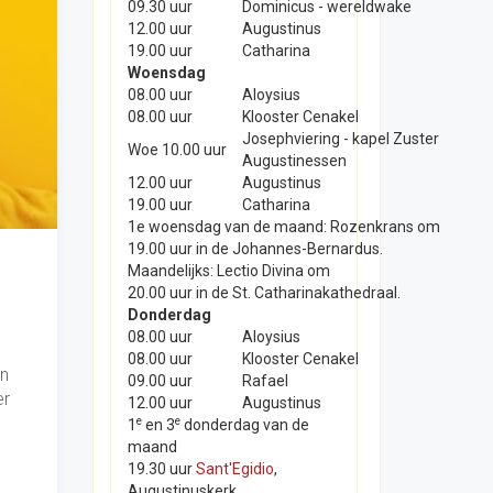
09.30 uur
Dominicus - wereldwake
12.00 uur
Augustinus
19.00 uur
Catharina
Woensdag
08.00 uur
Aloysius
08.00 uur
Klooster Cenakel
Josephviering - kapel Zuster
Woe 10.00 uur
Augustinessen
12.00 uur
Augustinus
19.00 uur
Catharina
1e woensdag van de maand: Rozenkrans om
19.00 uur in de Johannes-Bernardus.
Maandelijks: Lectio Divina om
20.00 uur in de St. Catharinakathedraal.
Donderdag
08.00 uur
Aloysius
08.00 uur
Klooster Cenakel
en
09.00 uur
Rafael
er
12.00 uur
Augustinus
e
e
1
en 3
donderdag van de
maand
19.30 uur
Sant'Egidio
,
Augustinuskerk.