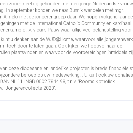
een zoommeeting gehouden met een jonge Nederlandse vrouw 
ng. In september konden we naar Bunnik wandelen met mgr.
n Almelo met de jongerengroep daar. We hopen volgend jaar de
eningen met de International Catholic Community en kardinaal E
tienerkamp o.l.v. vicaris Pauw waar altijd veel belangstelling voor 
oliek kunt u denken aan de WJD@Home, waarvoor alle jongerenwer
orm toch door te laten gaan. Ook kijken we hoopvol naar de
ullen plaatsvinden en waarvoor de voorbereidingen inmiddels zij
an deze diocesane en landelijke projecten is brede financiële s
bijzondere beroep op uw medewerking. . U kunt ook uw donaties
IBAN NL 11 INGB 0002 7844 98, t.n.v. ‘Rooms Katholiek
v. 'Jongerencollecte 2020'.