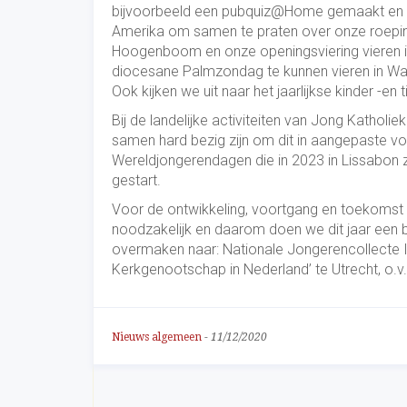
bijvoorbeeld een pubquiz@Home gemaakt en 
Amerika om samen te praten over onze roepi
Hoogenboom en onze openingsviering vieren i
diocesane Palmzondag te kunnen vieren in Wag
Ook kijken we uit naar het jaarlijkse kinder -en 
Bij de landelijke activiteiten van Jong Kath
samen hard bezig zijn om dit in aangepaste v
Wereldjongerendagen die in 2023 in Lissabon z
gestart.
Voor de ontwikkeling, voortgang en toekomst v
noodzakelijk en daarom doen we dit jaar een 
overmaken naar: Nationale Jongerencollecte 
Kerkgenootschap in Nederland’ te Utrecht, o.v.
Nieuws algemeen
-
11/12/2020