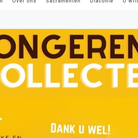
en
Over ons
Sacramenten
Diaconie
U wil