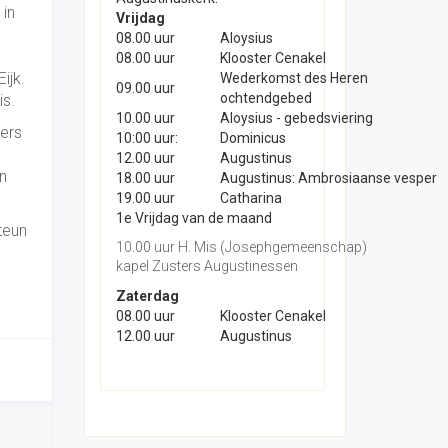
in
Vrijdag
08.00 uur
Aloysius
08.00 uur
Klooster Cenakel
ijk.
Wederkomst des Heren
09.00 uur
ochtendgebed
is.
10.00 uur
Aloysius - gebedsviering
kers
10:00 uur:
Dominicus
12.00 uur
Augustinus
n
18.00 uur
Augustinus: Ambrosiaanse vesper
19.00 uur
Catharina
1e Vrijdag van de maand
teun
10.00 uur H. Mis (Josephgemeenschap)
kapel Zusters Augustinessen
Zaterdag
08.00 uur
Klooster Cenakel
12.00 uur
Augustinus