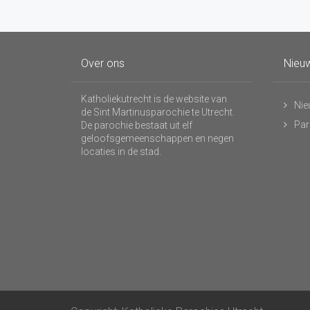
Over ons
Nieuw
Katholiekutrecht is de website van
Nie
de Sint Martinusparochie te Utrecht.
Par
De parochie bestaat uit elf
geloofsgemeenschappen en negen
locaties in de stad.