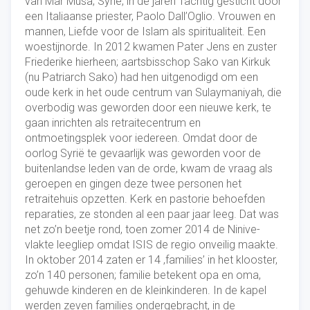
van Mar Musa, Syrië, in de jaren Tachtig gesticht door
een Italiaanse priester, Paolo Dall’Oglio. Vrouwen en
mannen, Liefde voor de Islam als spiritualiteit. Een
woestijnorde. In 2012 kwamen Pater Jens en zuster
Friederike hierheen; aartsbisschop Sako van Kirkuk
(nu Patriarch Sako) had hen uitgenodigd om een
oude kerk in het oude centrum van Sulaymaniyah, die
overbodig was geworden door een nieuwe kerk, te
gaan inrichten als retraitecentrum en
ontmoetingsplek voor iedereen. Omdat door de
oorlog Syrië te gevaarlijk was geworden voor de
buitenlandse leden van de orde, kwam de vraag als
geroepen en gingen deze twee personen het
retraitehuis opzetten. Kerk en pastorie behoefden
reparaties, ze stonden al een paar jaar leeg. Dat was
net zo’n beetje rond, toen zomer 2014 de Ninive-
vlakte leegliep omdat ISIS de regio onveilig maakte.
In oktober 2014 zaten er 14 ‚families’ in het klooster,
zo’n 140 personen; familie betekent opa en oma,
gehuwde kinderen en de kleinkinderen. In de kapel
werden zeven families ondergebracht, in de