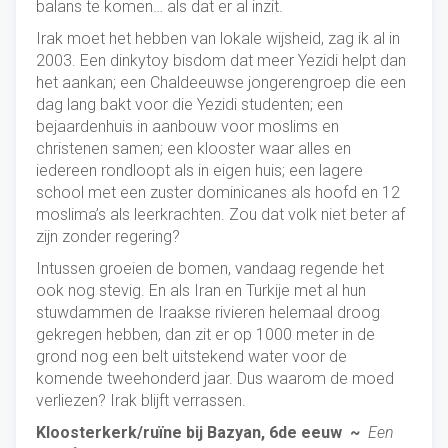
balans te komen… als dat er al inzit.
Irak moet het hebben van lokale wijsheid, zag ik al in
2003. Een dinkytoy bisdom dat meer Yezidi helpt dan
het aankan; een Chaldeeuwse jongerengroep die een
dag lang bakt voor die Yezidi studenten; een
bejaardenhuis in aanbouw voor moslims en
christenen samen; een klooster waar alles en
iedereen rondloopt als in eigen huis; een lagere
school met een zuster dominicanes als hoofd en 12
moslima’s als leerkrachten. Zou dat volk niet beter af
zijn zonder regering?
Intussen groeien de bomen, vandaag regende het
ook nog stevig. En als Iran en Turkije met al hun
stuwdammen de Iraakse rivieren helemaal droog
gekregen hebben, dan zit er op 1000 meter in de
grond nog een belt uitstekend water voor de
komende tweehonderd jaar. Dus waarom de moed
verliezen? Irak blijft verrassen.
Kloosterkerk/ru
ï
ne bij Bazyan, 6de eeuw ~
Een