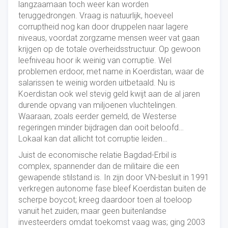
langzaamaan toch weer kan worden
teruggedrongen. Vraag is natuurlijk, hoeveel
corruptheid nog kan door druppelen naar lagere
niveaus, voordat zorgzame mensen weer vat gaan
krijgen op de totale overheidsstructuur. Op gewoon
leefniveau hoor ik weinig van corruptie. Wel
problemen erdoor, met name in Koerdistan, waar de
salarissen te weinig worden uitbetaald. Nu is
Koerdistan ook wel stevig geld kwijt aan de al jaren
durende opvang van miljoenen vluchtelingen.
Waaraan, zoals eerder gemeld, de Westerse
regeringen minder bijdragen dan ooit beloofd…
Lokaal kan dat allicht tot corruptie leiden…
Juist de economische relatie Bagdad-Erbil is
complex, spannender dan de militaire die een
gewapende stilstand is. In zijn door VN-besluit in 1991
verkregen autonome fase bleef Koerdistan buiten de
scherpe boycot; kreeg daardoor toen al toeloop
vanuit het zuiden; maar geen buitenlandse
investeerders omdat toekomst vaag was; ging 2003