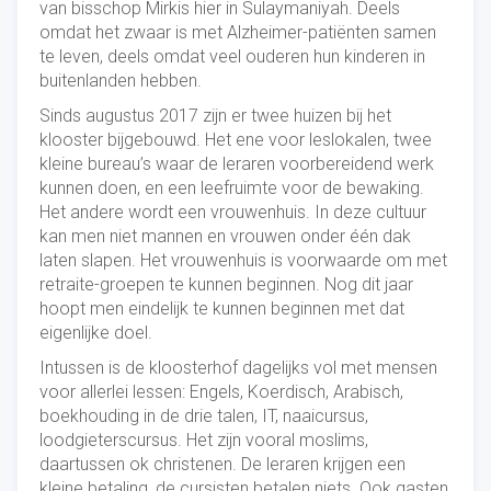
van bisschop Mirkis hier in Sulaymaniyah. Deels
omdat het zwaar is met Alzheimer-patiënten samen
te leven, deels omdat veel ouderen hun kinderen in
buitenlanden hebben.
Sinds augustus 2017 zijn er twee huizen bij het
klooster bijgebouwd. Het ene voor leslokalen, twee
kleine bureau’s waar de leraren voorbereidend werk
kunnen doen, en een leefruimte voor de bewaking.
Het andere wordt een vrouwenhuis. In deze cultuur
kan men niet mannen en vrouwen onder één dak
laten slapen. Het vrouwenhuis is voorwaarde om met
retraite-groepen te kunnen beginnen. Nog dit jaar
hoopt men eindelijk te kunnen beginnen met dat
eigenlijke doel.
Intussen is de kloosterhof dagelijks vol met mensen
voor allerlei lessen: Engels, Koerdisch, Arabisch,
boekhouding in de drie talen, IT, naaicursus,
loodgieterscursus. Het zijn vooral moslims,
daartussen ok christenen. De leraren krijgen een
kleine betaling, de cursisten betalen niets. Ook gasten