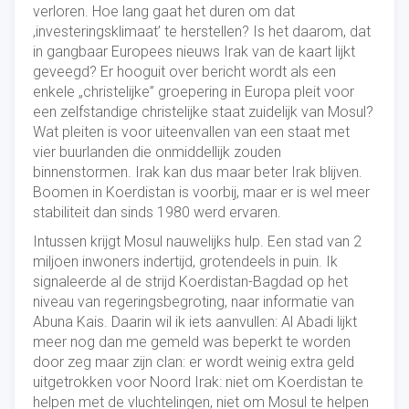
verloren. Hoe lang gaat het duren om dat
‚investeringsklimaat’ te herstellen? Is het daarom, dat
in gangbaar Europees nieuws Irak van de kaart lijkt
geveegd? Er hooguit over bericht wordt als een
enkele „christelijke” groepering in Europa pleit voor
een zelfstandige christelijke staat zuidelijk van Mosul?
Wat pleiten is voor uiteenvallen van een staat met
vier buurlanden die onmiddellijk zouden
binnenstormen. Irak kan dus maar beter Irak blijven.
Boomen in Koerdistan is voorbij, maar er is wel meer
stabiliteit dan sinds 1980 werd ervaren.
Intussen krijgt Mosul nauwelijks hulp. Een stad van 2
miljoen inwoners indertijd, grotendeels in puin. Ik
signaleerde al de strijd Koerdistan-Bagdad op het
niveau van regeringsbegroting, naar informatie van
Abuna Kais. Daarin wil ik iets aanvullen: Al Abadi lijkt
meer nog dan me gemeld was beperkt te worden
door zeg maar zijn clan: er wordt weinig extra geld
uitgetrokken voor Noord Irak: niet om Koerdistan te
helpen met de vluchtelingen, niet om Mosul te helpen