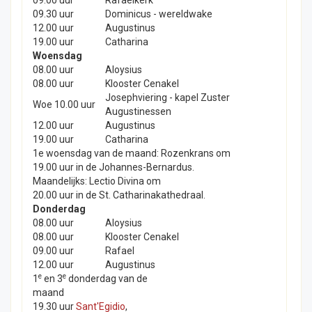
09.30 uur
Dominicus - wereldwake
12.00 uur
Augustinus
19.00 uur
Catharina
Woensdag
08.00 uur
Aloysius
08.00 uur
Klooster Cenakel
Josephviering - kapel Zuster
Woe 10.00 uur
Augustinessen
12.00 uur
Augustinus
19.00 uur
Catharina
1e woensdag van de maand: Rozenkrans om
19.00 uur in de Johannes-Bernardus.
Maandelijks: Lectio Divina om
20.00 uur in de St. Catharinakathedraal.
Donderdag
08.00 uur
Aloysius
08.00 uur
Klooster Cenakel
09.00 uur
Rafael
12.00 uur
Augustinus
e
e
1
en 3
donderdag van de
maand
19.30 uur
Sant'Egidio
,