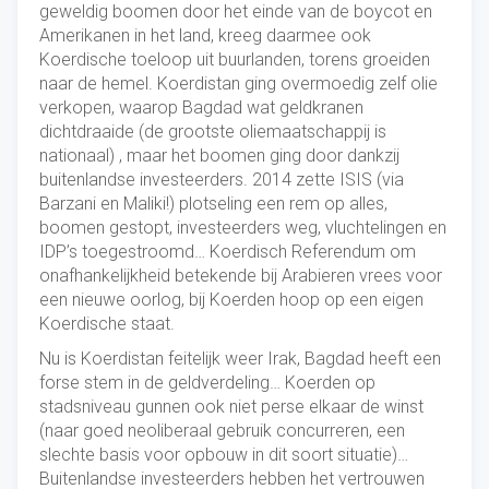
geweldig boomen door het einde van de boycot en
Amerikanen in het land, kreeg daarmee ook
Koerdische toeloop uit buurlanden, torens groeiden
naar de hemel. Koerdistan ging overmoedig zelf olie
verkopen, waarop Bagdad wat geldkranen
dichtdraaide (de grootste oliemaatschappij is
nationaal) , maar het boomen ging door dankzij
buitenlandse investeerders. 2014 zette ISIS (via
Barzani en Maliki!) plotseling een rem op alles,
boomen gestopt, investeerders weg, vluchtelingen en
IDP’s toegestroomd… Koerdisch Referendum om
onafhankelijkheid betekende bij Arabieren vrees voor
een nieuwe oorlog, bij Koerden hoop op een eigen
Koerdische staat.
Nu is Koerdistan feitelijk weer Irak, Bagdad heeft een
forse stem in de geldverdeling… Koerden op
stadsniveau gunnen ook niet perse elkaar de winst
(naar goed neoliberaal gebruik concurreren, een
slechte basis voor opbouw in dit soort situatie)…
Buitenlandse investeerders hebben het vertrouwen