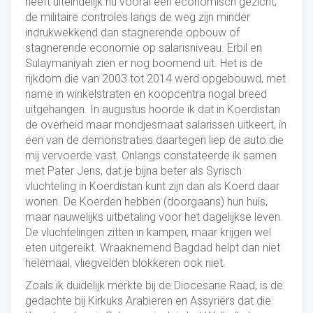
heeft uiteindelijk nu vooral een economisch gezicht;
de militaire controles langs de weg zijn minder
indrukwekkend dan stagnerende opbouw of
stagnerende economie op salarisniveau. Erbil en
Sulaymaniyah zien er nog boomend uit. Het is de
rijkdom die van 2003 tot 2014 werd opgebouwd, met
name in winkelstraten en koopcentra nogal breed
uitgehangen. In augustus hoorde ik dat in Koerdistan
de overheid maar mondjesmaat salarissen uitkeert, in
een van de demonstraties daartegen liep de auto die
mij vervoerde vast. Onlangs constateerde ik samen
met Pater Jens, dat je bijna beter als Syrisch
vluchteling in Koerdistan kunt zijn dan als Koerd daar
wonen. De Koerden hebben (doorgaans) hun huis,
maar nauwelijks uitbetaling voor het dagelijkse leven.
De vluchtelingen zitten in kampen, maar krijgen wel
eten uitgereikt. Wraaknemend Bagdad helpt dan niet
helemaal, vliegvelden blokkeren ook niet.
Zoals ik duidelijk merkte bij de Diocesane Raad, is de
gedachte bij Kirkuks Arabieren en Assyriërs dat die