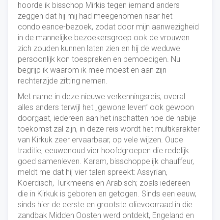
hoorde ik bisschop Mirkis tegen iemand anders
zeggen dat hij mij had meegenomen naar het
condoleance-bezoek, zodat door mijn aanwezigheid
in de mannelijke bezoekersgroep ook de vrouwen
zich zouden kunnen laten zien en hij de weduwe
persoonlijk kon toespreken en bemoedigen. Nu
begrijp ik waarom ik mee moest en aan zijn
rechterzijde zitting nemen.
Met name in deze nieuwe verkenningsreis, overal
alles anders terwijl het „gewone leven” ook gewoon
doorgaat, iedereen aan het inschatten hoe de nabije
toekomst zal zijn, in deze reis wordt het multikarakter
van Kirkuk zeer ervaarbaar, op vele wijzen. Oude
traditie, eeuwenoud vier hoofdgroepen die redelijk
goed samenleven. Karam, bisschoppelijk chauffeur,
meldt me dat hij vier talen spreekt: Assyrian,
Koerdisch, Turkmeens en Arabisch; zoals iedereen
die in Kirkuk is geboren en getogen. Sinds een eeuw,
sinds hier de eerste en grootste olievoorraad in die
zandbak Midden Oosten werd ontdekt, Engeland en