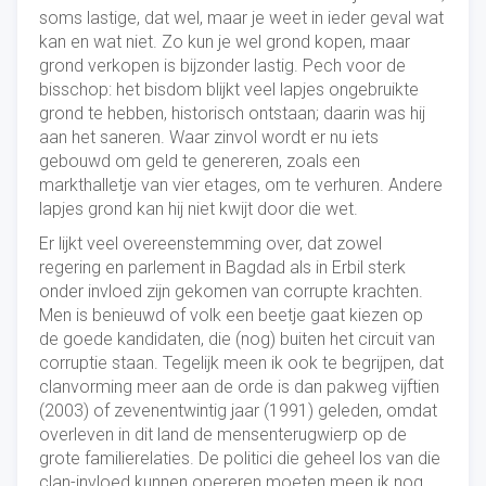
soms lastige, dat wel, maar je weet in ieder geval wat
kan en wat niet. Zo kun je wel grond kopen, maar
grond verkopen is bijzonder lastig. Pech voor de
bisschop: het bisdom blijkt veel lapjes ongebruikte
grond te hebben, historisch ontstaan; daarin was hij
aan het saneren. Waar zinvol wordt er nu iets
gebouwd om geld te genereren, zoals een
markthalletje van vier etages, om te verhuren. Andere
lapjes grond kan hij niet kwijt door die wet.
Er lijkt veel overeenstemming over, dat zowel
regering en parlement in Bagdad als in Erbil sterk
onder invloed zijn gekomen van corrupte krachten.
Men is benieuwd of volk een beetje gaat kiezen op
de goede kandidaten, die (nog) buiten het circuit van
corruptie staan. Tegelijk meen ik ook te begrijpen, dat
clanvorming meer aan de orde is dan pakweg vijftien
(2003) of zevenentwintig jaar (1991) geleden, omdat
overleven in dit land de mensenterugwierp op de
grote familierelaties. De politici die geheel los van die
clan-invloed kunnen opereren moeten meen ik nog