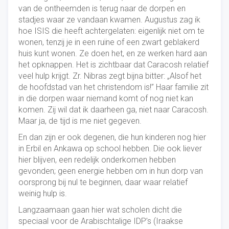
van de ontheemden is terug naar de dorpen en
stadjes waar ze vandaan kwamen. Augustus zag ik
hoe ISIS die heeft achtergelaten: eigenlijk niet om te
wonen, tenzij je in een ruïne of een zwart geblakerd
huis kunt wonen. Ze doen het, en ze werken hard aan
het opknappen. Het is zichtbaar dat Caracosh relatief
veel hulp krijgt. Zr. Nibras zegt bijna bitter: „Alsof het
de hoofdstad van het christendom is!” Haar familie zit
in die dorpen waar niemand komt of nog niet kan
komen. Zij wil dat ik daarheen ga, niet naar Caracosh.
Maar ja, de tijd is me niet gegeven.
En dan zijn er ook degenen, die hun kinderen nog hier
in Erbil en Ankawa op school hebben. Die ook liever
hier blijven, een redelijk onderkomen hebben
gevonden; geen energie hebben om in hun dorp van
oorsprong bij nul te beginnen, daar waar relatief
weinig hulp is.
Langzaamaan gaan hier wat scholen dicht die
speciaal voor de Arabischtalige IDP’s (Iraakse