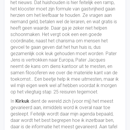
het nieuws. Dat huishouden is hier feitelijk een ramp,
het klooster moet zijn formule van gastvrijheid gaan
herzien om het leefbaar te houden. Ze vragen aan
niemand geld, betalen wel de leraren, en wat gratis is
heeft geen waarde. Daar ga je zeker niet helpen
schoonmaken. Het vergt ook een een goede
coördinatie, naast het charisma om mensen het
gevoel te gaan geven dat het hun huis is, dus
gezamenlijk ook leuk gehouden moet worden. Pater
Jens is vertrokken naar Europa, Pater Jacques
neemt de kans om diens kantoor uit te mesten, en
samen filosoferen we over die materiële kant van de
toekomst… Een beetje help ik mee uitmesten, maar ik
wil mijn eigen werk wel af hebben voordat ik morgen
op het vliegtuig stap: 25 reisuren tegemoet.
In
Kirkuk
dient de wereld zich (voor mij) het meest
gevarieerd aan, inmiddels word ik overal naar toe
gesleept. Feitelijk wordt daar mijn agenda bepaald,
daar wordt het best begrepen hoe ik inzetbaar ben,
daar is de informatie het meest gevarieerd. Aan tafel