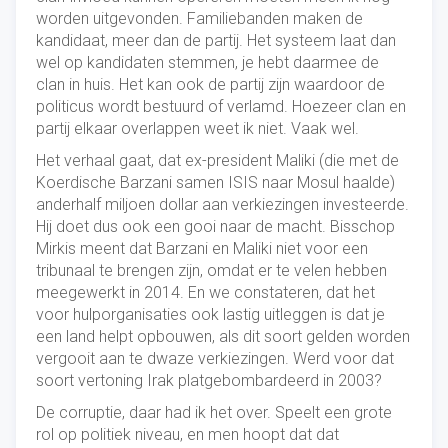
worden uitgevonden. Familiebanden maken de
kandidaat, meer dan de partij. Het systeem laat dan
wel op kandidaten stemmen, je hebt daarmee de
clan in huis. Het kan ook de partij zijn waardoor de
politicus wordt bestuurd of verlamd. Hoezeer clan en
partij elkaar overlappen weet ik niet. Vaak wel.
Het verhaal gaat, dat ex-president Maliki (die met de
Koerdische Barzani samen ISIS naar Mosul haalde)
anderhalf miljoen dollar aan verkiezingen investeerde.
Hij doet dus ook een gooi naar de macht. Bisschop
Mirkis meent dat Barzani en Maliki niet voor een
tribunaal te brengen zijn, omdat er te velen hebben
meegewerkt in 2014. En we constateren, dat het
voor hulporganisaties ook lastig uitleggen is dat je
een land helpt opbouwen, als dit soort gelden worden
vergooit aan te dwaze verkiezingen. Werd voor dat
soort vertoning Irak platgebombardeerd in 2003?
De corruptie, daar had ik het over. Speelt een grote
rol op politiek niveau, en men hoopt dat dat