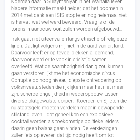
Koerden daar in Sulaymaniyah in het Walhalla leven.
Nadere informatie maakt helder, dat het boomen in
2014 met dank aan ISIS stopte en nog helemaal niet
is hervat; wat wel werd beweerd. Vraag is of de
torens in aanbouw ooit zullen worden afgebouwd…
Irak gaat niet uiteenvallen langs etnische of religieuze
lijnen. Dat ligt volgens mij niet in de aard van dit land.
Daarvoor leeft er op teveel plekken al gemend,
daarvoor werd er te vaak in crisistijd samen
overleefd. Wat de saamhorigheid danig zou kunnen
gaan verstoren lijkt me het economische circus.
Corruptie op hoog niveau; diepste ontreddering op
volksniveau; steden die rijk lijken maar het niet meer
zijn; scherpe ongelijkheid in wederopbouw tussen
diverse platgewalste dorpen; Koerden en Sjiieten die
nu staatsgeld moeten verdelen maar in gewapende
stilstand leven… dat geheel kan een explosieve
cocktail worden als toekomstige politieke leiders
daarin geen balans gaan vinden. De verkiezingen
zullen iets opleveren dat tijd nodig heeft om tot