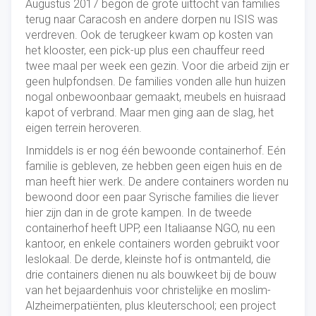
Augustus 2017 begon de grote uittocht van families
terug naar Caracosh en andere dorpen nu ISIS was
verdreven. Ook de terugkeer kwam op kosten van
het klooster, een pick-up plus een chauffeur reed
twee maal per week een gezin. Voor die arbeid zijn er
geen hulpfondsen. De families vonden alle hun huizen
nogal onbewoonbaar gemaakt, meubels en huisraad
kapot of verbrand. Maar men ging aan de slag, het
eigen terrein heroveren.
Inmiddels is er nog één bewoonde containerhof. Eén
familie is gebleven, ze hebben geen eigen huis en de
man heeft hier werk. De andere containers worden nu
bewoond door een paar Syrische families die liever
hier zijn dan in de grote kampen. In de tweede
containerhof heeft UPP, een Italiaanse NGO, nu een
kantoor, en enkele containers worden gebruikt voor
leslokaal. De derde, kleinste hof is ontmanteld, die
drie containers dienen nu als bouwkeet bij de bouw
van het bejaardenhuis voor christelijke en moslim-
Alzheimerpatiënten, plus kleuterschool; een project