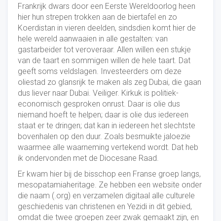
Frankrijk dwars door een Eerste Wereldoorlog heen
hier hun strepen trokken aan de biertafel en zo
Koerdistan in vieren deelden, sindsdien komt hier de
hele wereld aanwaaien in alle gestalten: van
gastarbeider tot veroveraar. Allen willen een stukje
van de taart en sommigen willen de hele taart. Dat
geeft soms veldslagen. Investeerders om deze
oliestad zo glansrijk te maken als zeg Dubai, die gaan
dus liever naar Dubai. Veiliger. Kirkuk is politiek-
economisch gesproken onrust. Daar is olie dus
niemand hoeft te helpen; daar is olie dus iedereen
staat er te dringen; dat kan in iedereen het slechtste
bovenhalen op den duur. Zoals besmuikte jaloezie
waarmee alle waarneming vertekend wordt. Dat heb
ik ondervonden met de Diocesane Raad.
Er kwam hier bij de bisschop een Franse groep langs,
mesopatamiaheritage. Ze hebben een website onder
die naam (.org) en verzamelen digitaal alle culturele
geschiedenis van christenen en Yezidi in dit gebied,
omdat die twee groepen zeer zwak gemaakt zijn, en