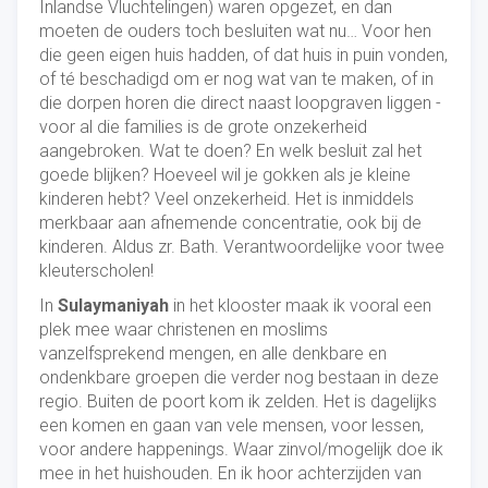
Inlandse Vluchtelingen) waren opgezet, en dan
moeten de ouders toch besluiten wat nu… Voor hen
die geen eigen huis hadden, of dat huis in puin vonden,
of té beschadigd om er nog wat van te maken, of in
die dorpen horen die direct naast loopgraven liggen -
voor al die families is de grote onzekerheid
aangebroken. Wat te doen? En welk besluit zal het
goede blijken? Hoeveel wil je gokken als je kleine
kinderen hebt? Veel onzekerheid. Het is inmiddels
merkbaar aan afnemende concentratie, ook bij de
kinderen. Aldus zr. Bath. Verantwoordelijke voor twee
kleuterscholen!
In
Sulaymaniyah
in het klooster maak ik vooral een
plek mee waar christenen en moslims
vanzelfsprekend mengen, en alle denkbare en
ondenkbare groepen die verder nog bestaan in deze
regio. Buiten de poort kom ik zelden. Het is dagelijks
een komen en gaan van vele mensen, voor lessen,
voor andere happenings. Waar zinvol/mogelijk doe ik
mee in het huishouden. En ik hoor achterzijden van