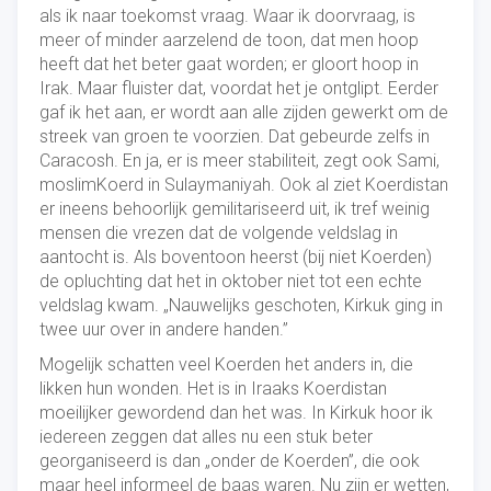
als ik naar toekomst vraag. Waar ik doorvraag, is
meer of minder aarzelend de toon, dat men hoop
heeft dat het beter gaat worden; er gloort hoop in
Irak. Maar fluister dat, voordat het je ontglipt. Eerder
gaf ik het aan, er wordt aan alle zijden gewerkt om de
streek van groen te voorzien. Dat gebeurde zelfs in
Caracosh. En ja, er is meer stabiliteit, zegt ook Sami,
moslimKoerd in Sulaymaniyah. Ook al ziet Koerdistan
er ineens behoorlijk gemilitariseerd uit, ik tref weinig
mensen die vrezen dat de volgende veldslag in
aantocht is. Als boventoon heerst (bij niet Koerden)
de opluchting dat het in oktober niet tot een echte
veldslag kwam. „Nauwelijks geschoten, Kirkuk ging in
twee uur over in andere handen.”
Mogelijk schatten veel Koerden het anders in, die
likken hun wonden. Het is in Iraaks Koerdistan
moeilijker gewordend dan het was. In Kirkuk hoor ik
iedereen zeggen dat alles nu een stuk beter
georganiseerd is dan „onder de Koerden”, die ook
maar heel informeel de baas waren. Nu zijn er wetten,