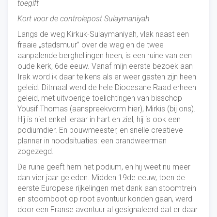
toegift
Kort voor de controlepost Sulaymaniyah
Langs de weg Kirkuk-Sulaymaniyah, vlak naast een
fraaie „stadsmuur” over de weg en de twee
aanpalende berghellingen heen, is een ruine van een
oude kerk, 6de eeuw. Vanaf mijn eerste bezoek aan
Irak word ik daar telkens als er weer gasten zijn heen
geleid. Ditmaal werd de hele Diocesane Raad erheen
geleid, met uitvoerige toelichtingen van bisschop
Yousif Thomas (aanspreekvorm hier), Mirkis (bij ons).
Hij is niet enkel leraar in hart en ziel, hij is ook een
podiumdier. En bouwmeester, en snelle creatieve
planner in noodsituaties: een brandweerman
zogezegd.
De ruïne geeft hem het podium, en hij weet nu meer
dan vier jaar geleden. Midden 19de eeuw, toen de
eerste Europese rijkelingen met dank aan stoomtrein
en stoomboot op root avontuur konden gaan, werd
door een Franse avontuur al gesignaleerd dat er daar