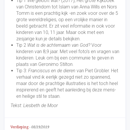
Tip 1
Wie gelooft wat?
(2017), Het grote Kijkboek
van Christendom tot Islam van Anna Wills en Nors
Tomm is een prachtig kijk -en zoek voor over de 5
grote wereldreligies, op een vrolijke manier in
beeld gebracht. Er zit veel informatie in ook voor
kinderen van 10, 11 jaar. Maar ook met een
zesjarige kun je details bekijken.
Tip 2
Wat is de achternaam van God?
Voor
kinderen van 8,9 jaar. Met veel foto’s en vragen van
kinderen. Leuk om bij een communie te geven in
plaats van Geronimo Stilton.
Tip 3:
Franciscus en de dieren
van Piet Grobler. Het
verhaal vind ik eerlijk gezegd niet zo spannend,
maar door de prachtige illustraties is het toch heel
inspirerend en geeft het aanleiding bij deze mens-
en heilige stil te staan.
Tekst: Liesbeth de Moor
Verdieping
-
08/19/2019