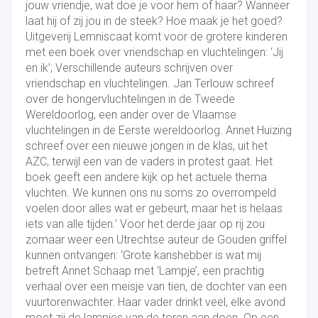
jouw vriendje, wat doe je voor hem of haar? Wanneer
laat hij of zij jou in de steek? Hoe maak je het goed?
Uitgeverij Lemniscaat komt voor de grotere kinderen
met een boek over vriendschap en vluchtelingen: ‘Jij
en ik’; Verschillende auteurs schrijven over
vriendschap en vluchtelingen. Jan Terlouw schreef
over de hongervluchtelingen in de Tweede
Wereldoorlog, een ander over de Vlaamse
vluchtelingen in de Eerste wereldoorlog. Annet Huizing
schreef over een nieuwe jongen in de klas, uit het
AZC, terwijl een van de vaders in protest gaat. Het
boek geeft een andere kijk op het actuele thema
vluchten. We kunnen ons nu soms zo overrompeld
voelen door alles wat er gebeurt, maar het is helaas
iets van alle tijden.’ Voor het derde jaar op rij zou
zomaar weer een Utrechtse auteur de Gouden griffel
kunnen ontvangen: ‘Grote kanshebber is wat mij
betreft Annet Schaap met ‘Lampje’, een prachtig
verhaal over een meisje van tien, de dochter van een
vuurtorenwachter. Haar vader drinkt veel, elke avond
moet zij de lampjes van de toren aan doen. Op een