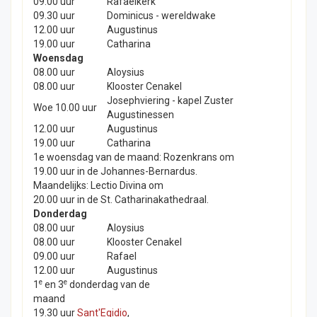
09.00 uur
Rafaëlkerk
09.30 uur
Dominicus - wereldwake
12.00 uur
Augustinus
19.00 uur
Catharina
Woensdag
08.00 uur
Aloysius
08.00 uur
Klooster Cenakel
Josephviering - kapel Zuster
Woe 10.00 uur
Augustinessen
12.00 uur
Augustinus
19.00 uur
Catharina
1e woensdag van de maand: Rozenkrans om
19.00 uur in de Johannes-Bernardus.
Maandelijks: Lectio Divina om
20.00 uur in de St. Catharinakathedraal.
Donderdag
08.00 uur
Aloysius
08.00 uur
Klooster Cenakel
09.00 uur
Rafael
12.00 uur
Augustinus
e
e
1
en 3
donderdag van de
maand
19.30 uur
Sant'Egidio
,