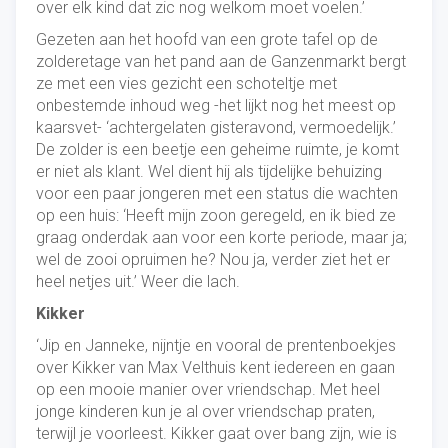
over elk kind dat zic nog welkom moet voelen.’
Gezeten aan het hoofd van een grote tafel op de
zolderetage van het pand aan de Ganzenmarkt bergt
ze met een vies gezicht een schoteltje met
onbestemde inhoud weg -het lijkt nog het meest op
kaarsvet- ‘achtergelaten gisteravond, vermoedelijk.’
De zolder is een beetje een geheime ruimte, je komt
er niet als klant. Wel dient hij als tijdelijke behuizing
voor een paar jongeren met een status die wachten
op een huis: ‘Heeft mijn zoon geregeld, en ik bied ze
graag onderdak aan voor een korte periode, maar ja;
wel de zooi opruimen he? Nou ja, verder ziet het er
heel netjes uit.’ Weer die lach.
Kikker
‘Jip en Janneke, nijntje en vooral de prentenboekjes
over Kikker van Max Velthuis kent iedereen en gaan
op een mooie manier over vriendschap. Met heel
jonge kinderen kun je al over vriendschap praten,
terwijl je voorleest. Kikker gaat over bang zijn, wie is