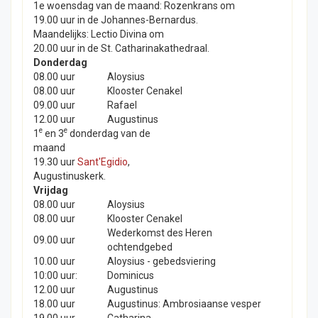
1e woensdag van de maand: Rozenkrans om
19.00 uur in de Johannes-Bernardus.
Maandelijks: Lectio Divina om
20.00 uur in de St. Catharinakathedraal.
Donderdag
08.00 uur
Aloysius
08.00 uur
Klooster Cenakel
09.00 uur
Rafael
12.00 uur
Augustinus
e
e
1
en 3
donderdag van de
maand
19.30 uur
Sant'Egidio
,
Augustinuskerk.
Vrijdag
08.00 uur
Aloysius
08.00 uur
Klooster Cenakel
Wederkomst des Heren
09.00 uur
ochtendgebed
10.00 uur
Aloysius - gebedsviering
10:00 uur:
Dominicus
12.00 uur
Augustinus
18.00 uur
Augustinus: Ambrosiaanse vesper
19.00 uur
Catharina