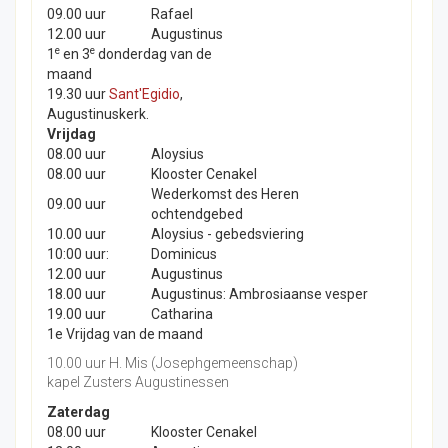
09.00 uur
Rafael
12.00 uur
Augustinus
e
e
1
en 3
donderdag van de
maand
19.30 uur
Sant'Egidio
,
Augustinuskerk.
Vrijdag
08.00 uur
Aloysius
08.00 uur
Klooster Cenakel
Wederkomst des Heren
09.00 uur
ochtendgebed
10.00 uur
Aloysius - gebedsviering
10:00 uur:
Dominicus
12.00 uur
Augustinus
18.00 uur
Augustinus: Ambrosiaanse vesper
19.00 uur
Catharina
1e Vrijdag van de maand
10.00 uur H. Mis (Josephgemeenschap)
kapel Zusters Augustinessen
Zaterdag
08.00 uur
Klooster Cenakel