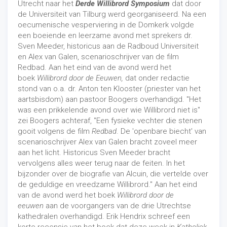
Utrecht naar het
Derde Willibrord Symposium
dat door
de Universiteit van Tilburg werd georganiseerd. Na een
oecumenische vesperviering in de Domkerk volgde
een boeiende en leerzame avond met sprekers dr.
Sven Meeder, historicus aan de Radboud Universiteit
en Alex van Galen, scenarioschrijver van de film
Redbad. Aan het eind van de avond werd het
boek
Willibrord door de Eeuwen,
dat onder redactie
stond van o.a. dr. Anton ten Klooster (priester van het
aartsbisdom) aan pastoor Boogers overhandigd. "Het
was een prikkelende avond over wie Willibrord niet is"
zei Boogers achteraf, "Een fysieke vechter die stenen
gooit volgens de film
Redbad
. De 'openbare biecht' van
scenarioschrijver Alex van Galen bracht zoveel meer
aan het licht. Historicus Sven Meeder bracht
vervolgens alles weer terug naar de feiten. In het
bijzonder over de biografie van Alcuin, die vertelde over
de geduldige en vreedzame Willibrord." Aan het eind
van de avond werd het boek
Willibrord door de
eeuwen
aan de voorgangers van de drie Utrechtse
kathedralen overhandigd. Erik Hendrix schreef een