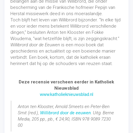
belangen aan de missie van Willibrord, die onder
bescherming van de Frankische hofmeier Pepijn van
Herstal missiewerk deed in ons moeraslandje.
Toch blijft het leven van Willibrord bijzonder. “In elke tijd
en voor ieder mens betekent Willibrord verschillende
dingen,” besluiten Anton ten Klooster en Fokke
Woudema, “wat hetzelfde blijft, is zijn zeggingskracht.”
Willibrord door de Eeuwen
is een mooi boek dat
geschiedenis en actualiteit op een boeiende manier
verbindt. Een boek, kortom, dat de katholiek eraan
herinnert dat hij op de schouders van reuzen staat.
Deze recensie verscheen eerder in Katholiek
Nieuwsblad
www.katholieknieuwsblad.nl
Anton ten Klooster, Arnold Smeets en Peter-Ben
Smit (red.),
Willibrord door de eeuwen
. Uitg. Berne
Media, 205 pp., pb., € 24,90, ISBN 978 9089 7230
00