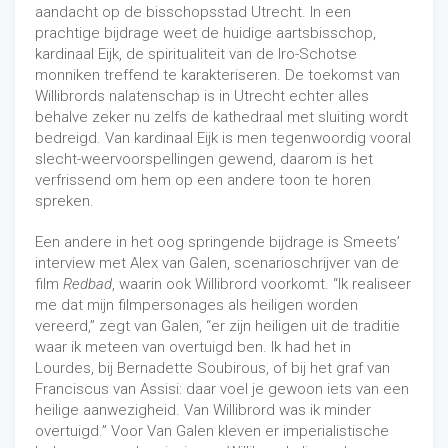
aandacht op de bisschopsstad Utrecht. In een
prachtige bijdrage weet de huidige aartsbisschop,
kardinaal Eijk, de spiritualiteit van de Iro-Schotse
monniken treffend te karakteriseren. De toekomst van
Willibrords nalatenschap is in Utrecht echter alles
behalve zeker nu zelfs de kathedraal met sluiting wordt
bedreigd. Van kardinaal Eijk is men tegenwoordig vooral
slecht-weervoorspellingen gewend, daarom is het
verfrissend om hem op een andere toon te horen
spreken.
Een andere in het oog springende bijdrage is Smeets’
interview met Alex van Galen, scenarioschrijver van de
film
Redbad
, waarin ook Willibrord voorkomt. “Ik realiseer
me dat mijn filmpersonages als heiligen worden
vereerd,” zegt van Galen, “er zijn heiligen uit de traditie
waar ik meteen van overtuigd ben. Ik had het in
Lourdes, bij Bernadette Soubirous, of bij het graf van
Franciscus van Assisi: daar voel je gewoon iets van een
heilige aanwezigheid. Van Willibrord was ik minder
overtuigd.” Voor Van Galen kleven er imperialistische