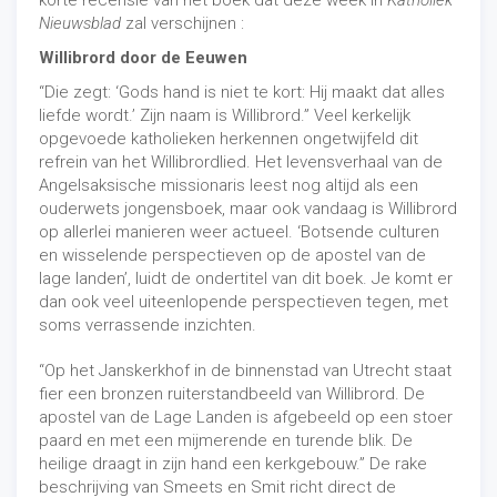
korte recensie van het boek dat deze week in
Katholiek
Nieuwsblad
zal verschijnen :
Willibrord door de Eeuwen
“Die zegt: ‘Gods hand is niet te kort: Hij maakt dat alles
liefde wordt.’ Zijn naam is Willibrord.” Veel kerkelijk
opgevoede katholieken herkennen ongetwijfeld dit
refrein van het Willibrordlied. Het levensverhaal van de
Angelsaksische missionaris leest nog altijd als een
ouderwets jongensboek, maar ook vandaag is Willibrord
op allerlei manieren weer actueel. ‘Botsende culturen
en wisselende perspectieven op de apostel van de
lage landen’, luidt de ondertitel van dit boek. Je komt er
dan ook veel uiteenlopende perspectieven tegen, met
soms verrassende inzichten.
“Op het Janskerkhof in de binnenstad van Utrecht staat
fier een bronzen ruiterstandbeeld van Willibrord. De
apostel van de Lage Landen is afgebeeld op een stoer
paard en met een mijmerende en turende blik. De
heilige draagt in zijn hand een kerkgebouw.” De rake
beschrijving van Smeets en Smit richt direct de