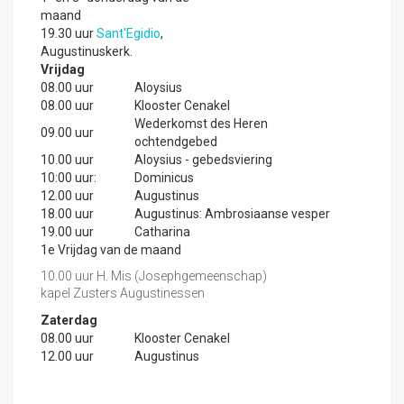
maand
19.30 uur
Sant'Egidio
,
Augustinuskerk.
Vrijdag
08.00 uur
Aloysius
08.00 uur
Klooster Cenakel
Wederkomst des Heren
09.00 uur
ochtendgebed
10.00 uur
Aloysius - gebedsviering
10:00 uur:
Dominicus
12.00 uur
Augustinus
18.00 uur
Augustinus: Ambrosiaanse vesper
19.00 uur
Catharina
1e Vrijdag van de maand
10.00 uur H. Mis (Josephgemeenschap)
kapel Zusters Augustinessen
Zaterdag
08.00 uur
Klooster Cenakel
12.00 uur
Augustinus