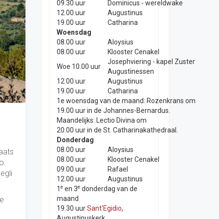
09.30 uur
Dominicus - wereldwake
12.00 uur
Augustinus
19.00 uur
Catharina
Woensdag
08.00 uur
Aloysius
08.00 uur
Klooster Cenakel
Josephviering - kapel Zuster
Woe 10.00 uur
Augustinessen
12.00 uur
Augustinus
19.00 uur
Catharina
1e woensdag van de maand: Rozenkrans om
19.00 uur in de Johannes-Bernardus.
Maandelijks: Lectio Divina om
20.00 uur in de St. Catharinakathedraal.
Donderdag
08.00 uur
Aloysius
aats
08.00 uur
Klooster Cenakel
o.
09.00 uur
Rafael
egli
12.00 uur
Augustinus
e
e
1
en 3
donderdag van de
maand
de
19.30 uur
Sant'Egidio
,
Augustinuskerk.