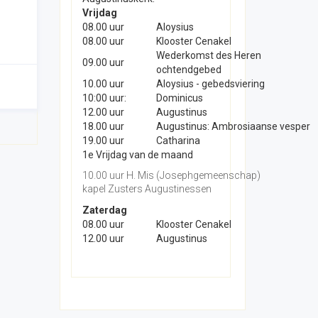
Vrijdag
08.00 uur
Aloysius
08.00 uur
Klooster Cenakel
Wederkomst des Heren
09.00 uur
ochtendgebed
10.00 uur
Aloysius - gebedsviering
10:00 uur:
Dominicus
12.00 uur
Augustinus
18.00 uur
Augustinus: Ambrosiaanse vesper
19.00 uur
Catharina
1e Vrijdag van de maand
10.00 uur H. Mis (Josephgemeenschap)
kapel Zusters Augustinessen
Zaterdag
08.00 uur
Klooster Cenakel
12.00 uur
Augustinus