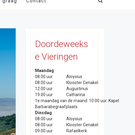
t graag
Contact
Doordeweeks
e Vieringen
Maandag
08.00 uur
Aloysius
08.00 uur
Klooster Cenakel
12.00 uur
Augustinus
19.00 uur
Catharina
1e maandag van de maand: 10:00 uur: Kapel
Barbarabegraafplaats
Dinsdag
08.00 uur
Aloysius
08.00 uur
Klooster Cenakel
09.00 uur
Rafaëlkerk