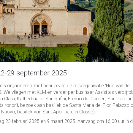
 22-29 september 2025
is organiseren, met behulp van de reisorganisatie ‘Huis van de
 We vliegen met KLM en verder per bus naar Assisi als verblijfpl
a Clara, Kathedraal di San Rufini, Eremo del Carceri, San Damian
 rondrit, bezoek aan basiliek de Santa Maria del Fior, Palazzo d
 Nuovo, basiliek van Sant Apollinare in Classe).
g 23 februari 2025 en 9 maart 2025. Aanvang om 16.00 uur in 