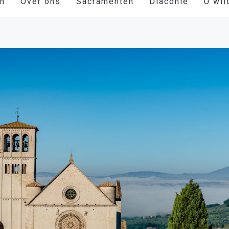
en
Over ons
Sacramenten
Diaconie
U wil