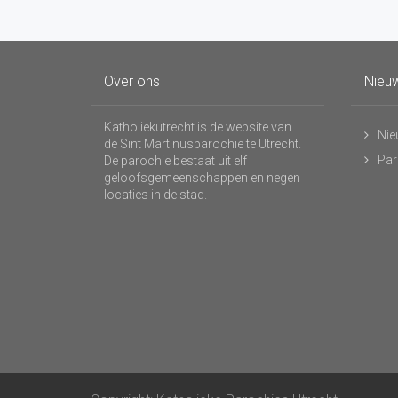
Over ons
Nieuw
Katholiekutrecht is de website van
Nie
de Sint Martinusparochie te Utrecht.
Par
De parochie bestaat uit elf
geloofsgemeenschappen en negen
locaties in de stad.