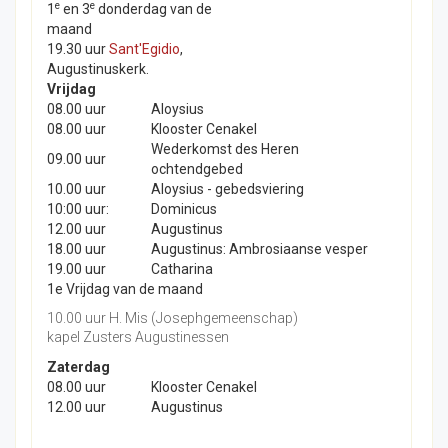
e
e
1
en 3
donderdag van de
maand
19.30 uur
Sant'Egidio
,
Augustinuskerk.
Vrijdag
08.00 uur
Aloysius
08.00 uur
Klooster Cenakel
Wederkomst des Heren
09.00 uur
ochtendgebed
10.00 uur
Aloysius - gebedsviering
10:00 uur:
Dominicus
12.00 uur
Augustinus
18.00 uur
Augustinus: Ambrosiaanse vesper
19.00 uur
Catharina
1e Vrijdag van de maand
10.00 uur H. Mis (Josephgemeenschap)
kapel Zusters Augustinessen
Zaterdag
08.00 uur
Klooster Cenakel
12.00 uur
Augustinus