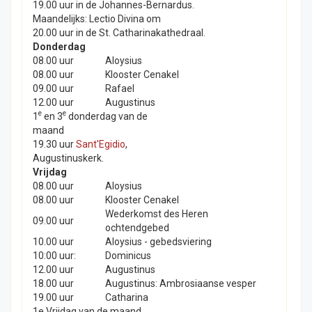
19.00 uur in de Johannes-Bernardus.
Maandelijks: Lectio Divina om
20.00 uur in de St. Catharinakathedraal.
Donderdag
08.00 uur
Aloysius
08.00 uur
Klooster Cenakel
09.00 uur
Rafael
12.00 uur
Augustinus
e
e
1
en 3
donderdag van de
maand
19.30 uur
Sant'Egidio
,
Augustinuskerk.
Vrijdag
08.00 uur
Aloysius
08.00 uur
Klooster Cenakel
Wederkomst des Heren
09.00 uur
ochtendgebed
10.00 uur
Aloysius - gebedsviering
10:00 uur:
Dominicus
12.00 uur
Augustinus
18.00 uur
Augustinus: Ambrosiaanse vesper
19.00 uur
Catharina
1e Vrijdag van de maand