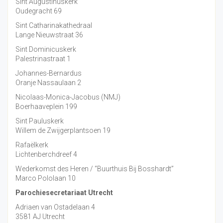
Sint Augustinuskerk
Oudegracht 69
Sint Catharinakathedraal
Lange Nieuwstraat 36
Sint Dominicuskerk
Palestrinastraat 1
Johannes-Bernardus
Oranje Nassaulaan 2
Nicolaas-Monica-Jacobus (NMJ)
Boerhaaveplein 199
Sint Pauluskerk
Willem de Zwijgerplantsoen 19
Rafaëlkerk
Lichtenberchdreef 4
Wederkomst des Heren / “Buurthuis Bij Bosshardt”
Marco Pololaan 10
Parochiesecretariaat Utrecht
Adriaen van Ostadelaan 4
3581 AJ Utrecht