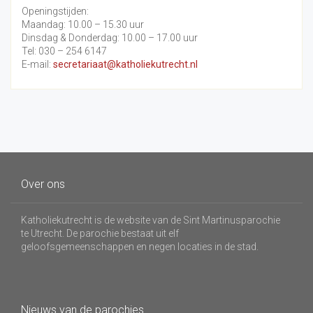
Openingstijden:
Maandag: 10.00 – 15.30 uur
Dinsdag & Donderdag: 10.00 – 17.00 uur
Tel: 030 – 254 6147
E-mail:
secretariaat@katholiekutrecht.nl
Over ons
Katholiekutrecht is de website van de Sint Martinusparochie
te Utrecht. De parochie bestaat uit elf
geloofsgemeenschappen en negen locaties in de stad.
Nieuws van de parochies