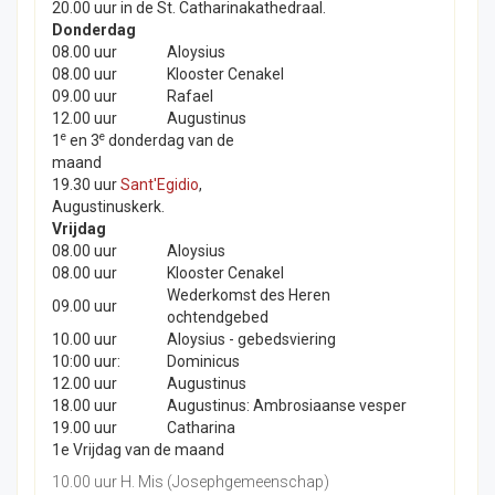
20.00 uur in de St. Catharinakathedraal.
Donderdag
08.00 uur
Aloysius
08.00 uur
Klooster Cenakel
09.00 uur
Rafael
12.00 uur
Augustinus
e
e
1
en 3
donderdag van de
maand
19.30 uur
Sant'Egidio
,
Augustinuskerk.
Vrijdag
08.00 uur
Aloysius
08.00 uur
Klooster Cenakel
Wederkomst des Heren
09.00 uur
ochtendgebed
10.00 uur
Aloysius - gebedsviering
10:00 uur:
Dominicus
12.00 uur
Augustinus
18.00 uur
Augustinus: Ambrosiaanse vesper
19.00 uur
Catharina
1e Vrijdag van de maand
10.00 uur H. Mis (Josephgemeenschap)