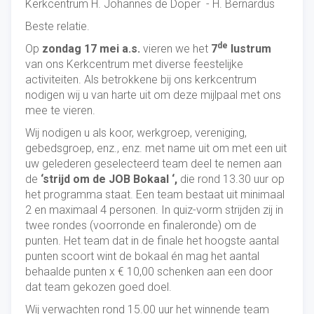
Kerkcentrum H. Johannes de Doper - H. Bernardus
Beste relatie.
de
Op
zondag 17 mei a.s.
vieren we het
7
lustrum
van ons Kerkcentrum met diverse feestelijke
activiteiten. Als betrokkene bij ons kerkcentrum
nodigen wij u van harte uit om deze mijlpaal met ons
mee te vieren.
Wij nodigen u als koor, werkgroep, vereniging,
gebedsgroep, enz., enz. met name uit om met een uit
uw gelederen geselecteerd team deel te nemen aan
de
‘strijd om de JOB Bokaal ‘,
die rond 13.30 uur op
het programma staat. Een team bestaat uit minimaal
2 en maximaal 4 personen. In quiz-vorm strijden zij in
twee rondes (voorronde en finaleronde) om de
punten. Het team dat in de finale het hoogste aantal
punten scoort wint de bokaal én mag het aantal
behaalde punten x € 10,00 schenken aan een door
dat team gekozen goed doel.
Wij verwachten rond 15.00 uur het winnende team