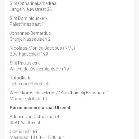
Sint Catharinakathedraal
Lange Nieuwstraat 36
Sint Dominicuskerk
Palestrinastraat 1
Johannes-Bernardus
Oranje Nassaulaan 2
Nicolaas-Monica-Jacobus (NMJ)
Boerhaaveplein 199
Sint Pauluskerk
Willem de Zwijgerplantsoen 19
Rafaëlkerk
Lichtenberchdreef 4
Wederkomst des Heren / “Buurthuis Bij Bosshardt”
Marco Pololaan 10
Parochiesecretariaat Utrecht
Adriaen van Ostadelaan 4
3581 AJ Utrecht
Openingstijden:
Maandag: 10.00 – 15.30 uur