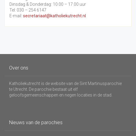
Dinsdag & Donderdag: 10.00 – 17.00 uur
Tel: 030 – 254 6147
E-mail:
secretariaat@katholiekutrecht.nl
Over ons
Katholiekutrecht is de website van de Sint Martinusparochie
te Utrecht. De parochie bestaat uit elf
geloofsgemeenschappen en negen locaties in de stad.
Nieuws van de parochies