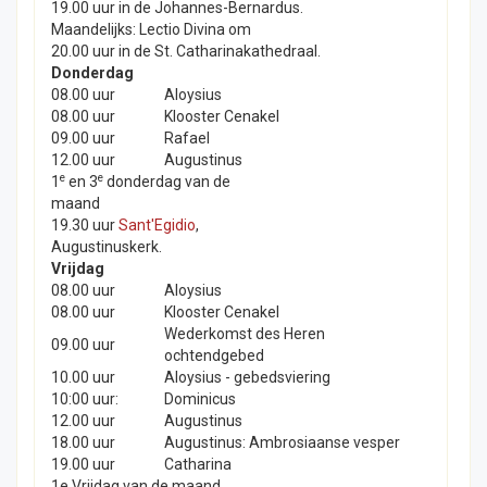
19.00 uur in de Johannes-Bernardus.
Maandelijks: Lectio Divina om
20.00 uur in de St. Catharinakathedraal.
Donderdag
08.00 uur
Aloysius
08.00 uur
Klooster Cenakel
09.00 uur
Rafael
12.00 uur
Augustinus
e
e
1
en 3
donderdag van de
maand
19.30 uur
Sant'Egidio
,
Augustinuskerk.
Vrijdag
08.00 uur
Aloysius
08.00 uur
Klooster Cenakel
Wederkomst des Heren
09.00 uur
ochtendgebed
10.00 uur
Aloysius - gebedsviering
10:00 uur:
Dominicus
12.00 uur
Augustinus
18.00 uur
Augustinus: Ambrosiaanse vesper
19.00 uur
Catharina
1e Vrijdag van de maand