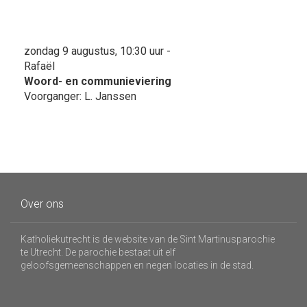
zondag 9 augustus, 10:30 uur -
Rafaël
Woord- en communieviering
Voorganger: L. Janssen
Over ons
Katholiekutrecht is de website van de Sint Martinusparochie
te Utrecht. De parochie bestaat uit elf
geloofsgemeenschappen en negen locaties in de stad.