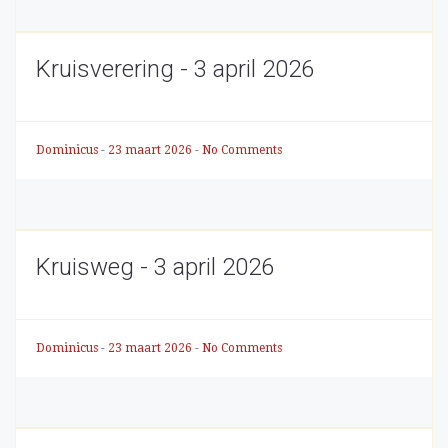
Kruisverering - 3 april 2026
Dominicus
-
23 maart 2026
-
No Comments
Kruisweg - 3 april 2026
Dominicus
-
23 maart 2026
-
No Comments