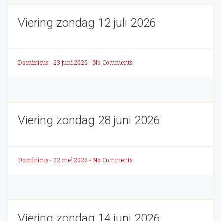
Viering zondag 12 juli 2026
Dominicus
-
23 juni 2026
-
No Comments
Viering zondag 28 juni 2026
Dominicus
-
22 mei 2026
-
No Comments
Viering zondag 14 juni 2026