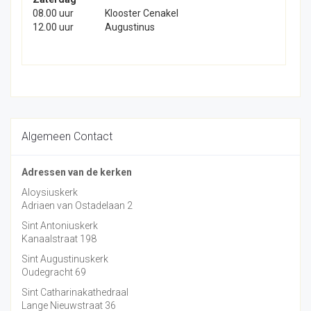
08.00 uur
Klooster Cenakel
12.00 uur
Augustinus
Algemeen Contact
Adressen van de kerken
Aloysiuskerk
Adriaen van Ostadelaan 2
Sint Antoniuskerk
Kanaalstraat 198
Sint Augustinuskerk
Oudegracht 69
Sint Catharinakathedraal
Lange Nieuwstraat 36