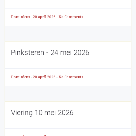
Dominicus
-
20 april 2026
-
No Comments
Pinksteren - 24 mei 2026
Dominicus
-
20 april 2026
-
No Comments
Viering 10 mei 2026