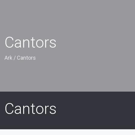
Cantors
Ark
/
Cantors
Cantors