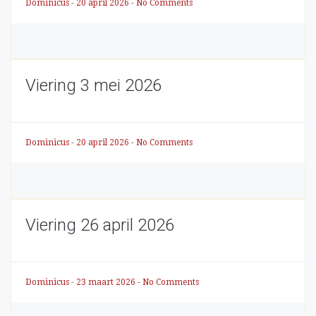
Dominicus
-
20 april 2026
-
No Comments
Viering 3 mei 2026
Dominicus
-
20 april 2026
-
No Comments
Viering 26 april 2026
Dominicus
-
23 maart 2026
-
No Comments