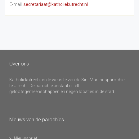
E-mail:
secretariaat@katholiekutrecht.nl
Over ons
Katholiekutrecht is de website van de Sint Martinusparochie
te Utrecht. De parochie bestaat uit elf
geloofsgemeenschappen en negen locaties in de stad.
Nieuws van de parochies
Nieuwsbrief