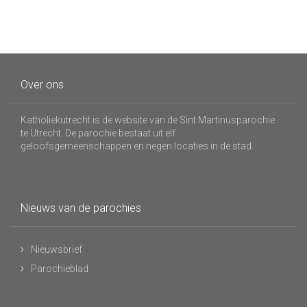
Over ons
Katholiekutrecht is de website van de Sint Martinusparochie
te Utrecht. De parochie bestaat uit elf
geloofsgemeenschappen en negen locaties in de stad.
Nieuws van de parochies
Nieuwsbrief
Parochieblad