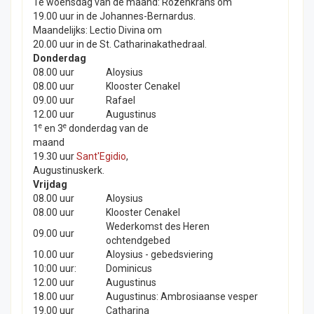
1e woensdag van de maand: Rozenkrans om
19.00 uur in de Johannes-Bernardus.
Maandelijks: Lectio Divina om
20.00 uur in de St. Catharinakathedraal.
Donderdag
08.00 uur
Aloysius
08.00 uur
Klooster Cenakel
09.00 uur
Rafael
12.00 uur
Augustinus
e
e
1
en 3
donderdag van de
maand
19.30 uur
Sant'Egidio
,
Augustinuskerk.
Vrijdag
08.00 uur
Aloysius
08.00 uur
Klooster Cenakel
Wederkomst des Heren
09.00 uur
ochtendgebed
10.00 uur
Aloysius - gebedsviering
10:00 uur:
Dominicus
12.00 uur
Augustinus
18.00 uur
Augustinus: Ambrosiaanse vesper
19.00 uur
Catharina