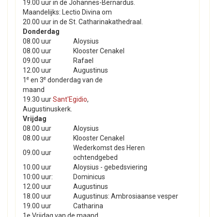
19.00 uur in de Johannes-Bernardus.
Maandelijks: Lectio Divina om
20.00 uur in de St. Catharinakathedraal.
Donderdag
08.00 uur
Aloysius
08.00 uur
Klooster Cenakel
09.00 uur
Rafael
12.00 uur
Augustinus
e
e
1
en 3
donderdag van de
maand
19.30 uur
Sant'Egidio
,
Augustinuskerk.
Vrijdag
08.00 uur
Aloysius
08.00 uur
Klooster Cenakel
Wederkomst des Heren
09.00 uur
ochtendgebed
10.00 uur
Aloysius - gebedsviering
10:00 uur:
Dominicus
12.00 uur
Augustinus
18.00 uur
Augustinus: Ambrosiaanse vesper
19.00 uur
Catharina
1e Vrijdag van de maand