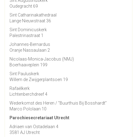
Sint Augustinuskerk
Oudegracht 69
Sint Catharinakathedraal
Lange Nieuwstraat 36
Sint Dominicuskerk
Palestrinastraat 1
Johannes-Bernardus
Oranje Nassaulaan 2
Nicolaas-Monica-Jacobus (NMJ)
Boerhaaveplein 199
Sint Pauluskerk
Willem de Zwijgerplantsoen 19
Rafaëlkerk
Lichtenberchdreef 4
Wederkomst des Heren / “Buurthuis Bij Bosshardt”
Marco Pololaan 10
Parochiesecretariaat Utrecht
Adriaen van Ostadelaan 4
3581 AJ Utrecht