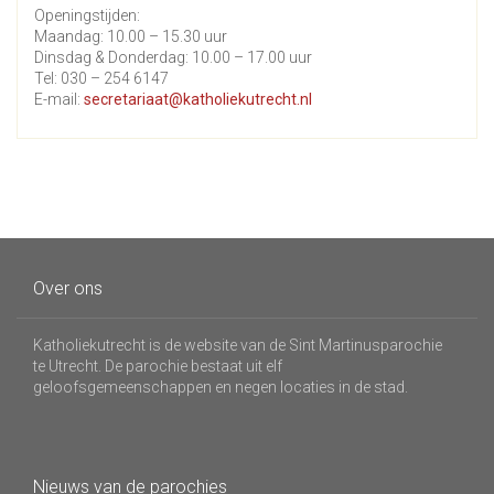
Openingstijden:
Maandag: 10.00 – 15.30 uur
Dinsdag & Donderdag: 10.00 – 17.00 uur
Tel: 030 – 254 6147
E-mail:
secretariaat@katholiekutrecht.nl
Over ons
Katholiekutrecht is de website van de Sint Martinusparochie
te Utrecht. De parochie bestaat uit elf
geloofsgemeenschappen en negen locaties in de stad.
Nieuws van de parochies