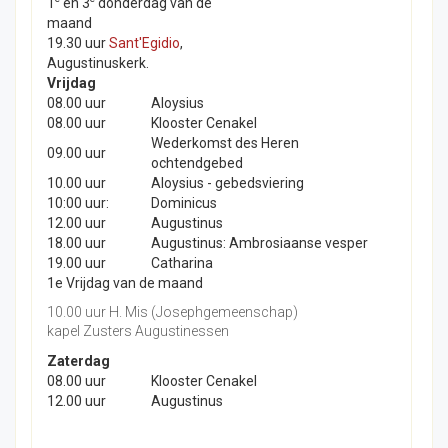
1
en 3
donderdag van de
maand
19.30 uur
Sant'Egidio
,
Augustinuskerk.
Vrijdag
08.00 uur
Aloysius
08.00 uur
Klooster Cenakel
Wederkomst des Heren
09.00 uur
ochtendgebed
10.00 uur
Aloysius - gebedsviering
10:00 uur:
Dominicus
12.00 uur
Augustinus
18.00 uur
Augustinus: Ambrosiaanse vesper
19.00 uur
Catharina
1e Vrijdag van de maand
10.00 uur H. Mis (Josephgemeenschap)
kapel Zusters Augustinessen
Zaterdag
08.00 uur
Klooster Cenakel
12.00 uur
Augustinus