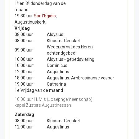
e
e
1
en 3
donderdag van de
maand
19.30 uur
Sant'Egidio
,
Augustinuskerk.
Vrijdag
08.00 uur
Aloysius
08.00 uur
Klooster Cenakel
Wederkomst des Heren
09.00 uur
ochtendgebed
10.00 uur
Aloysius - gebedsviering
10:00 uur:
Dominicus
12.00 uur
Augustinus
18.00 uur
Augustinus: Ambrosiaanse vesper
19.00 uur
Catharina
1e Vrijdag van de maand
10.00 uur H. Mis (Josephgemeenschap)
kapel Zusters Augustinessen
Zaterdag
08.00 uur
Klooster Cenakel
12.00 uur
Augustinus