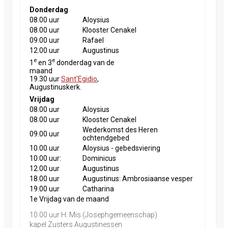
Donderdag
08.00 uur
Aloysius
08.00 uur
Klooster Cenakel
09.00 uur
Rafael
12.00 uur
Augustinus
e
e
1
en 3
donderdag van de
maand
19.30 uur
Sant'Egidio
,
Augustinuskerk.
Vrijdag
08.00 uur
Aloysius
08.00 uur
Klooster Cenakel
Wederkomst des Heren
09.00 uur
ochtendgebed
10.00 uur
Aloysius - gebedsviering
10:00 uur:
Dominicus
12.00 uur
Augustinus
18.00 uur
Augustinus: Ambrosiaanse vesper
19.00 uur
Catharina
1e Vrijdag van de maand
10.00 uur H. Mis (Josephgemeenschap)
kapel Zusters Augustinessen