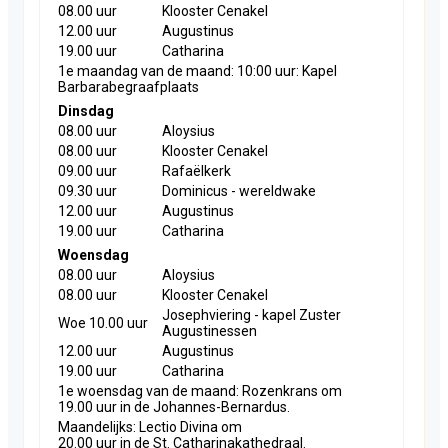
08.00 uur
Klooster Cenakel
12.00 uur
Augustinus
19.00 uur
Catharina
1e maandag van de maand: 10:00 uur: Kapel
Barbarabegraafplaats
Dinsdag
08.00 uur
Aloysius
08.00 uur
Klooster Cenakel
09.00 uur
Rafaëlkerk
09.30 uur
Dominicus - wereldwake
12.00 uur
Augustinus
19.00 uur
Catharina
Woensdag
08.00 uur
Aloysius
08.00 uur
Klooster Cenakel
Josephviering - kapel Zuster
Woe 10.00 uur
Augustinessen
12.00 uur
Augustinus
19.00 uur
Catharina
1e woensdag van de maand: Rozenkrans om
19.00 uur in de Johannes-Bernardus.
Maandelijks: Lectio Divina om
20.00 uur in de St. Catharinakathedraal.