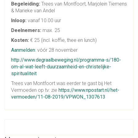
Begeleiding:
Trees van Montfoort, Marjolein Tiemens
& Marieke van Andel
Inloop:
vanaf 10.00 uur
Deelnemers:
max. 25
Kosten:
€ 25 (incl. koffie, thee en lunch)
Aanmelden
: vóór 28 november
http://www.degraalbeweging.nl/programma-s/180-
om-al-wat-leeft-duurzaamheid-en-christelijke-
spiritualiteit
Trees van Montfoort was eerder te gast bij Het
Vermoeden op tv: zie
https://www.npostart.nl/het-
vermoeden/11-08-2019/VPWON_1307613