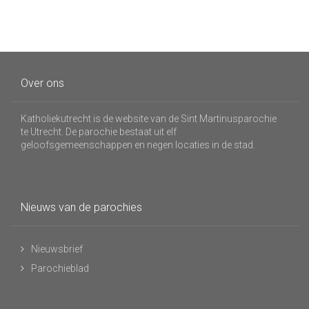
Over ons
Katholiekutrecht is de website van de Sint Martinusparochie
te Utrecht. De parochie bestaat uit elf
geloofsgemeenschappen en negen locaties in de stad.
Nieuws van de parochies
Nieuwsbrief
Parochieblad