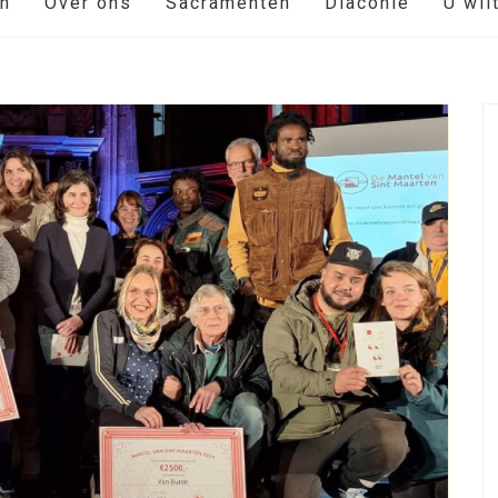
en
Over ons
Sacramenten
Diaconie
U wil