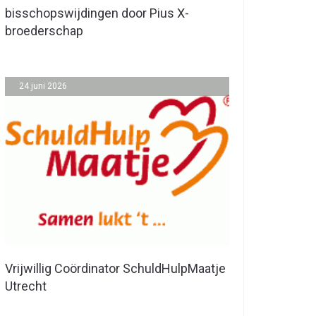
bisschopswijdingen door Pius X-
broederschap
24 juni 2026
Vrijwillig Coördinator SchuldHulpMaatje
Utrecht