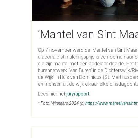
‘Mantel van Sint Maa
Op 7 november werd de ‘Mantel van Sint Maart
diaconale stimuleringsprijs is vernoemd naar 
die zijn mantel met een bedelaar deelde. Het 
burennetwerk ‘Van Buren’ in de Dichterswijk/R
de Wijk’ in Huis van Dominicus (St. Martinusp
en mensen uit de wijk elkaar elke dinsdagocht
Lees hier het
juryrapport
.
* Foto: Winnaars 2024 (c)
https://www.mantelvansintm