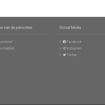
s van de parochies
Social Media
uwsbrief
Facebook
ochieblad
Instagram
Twitter