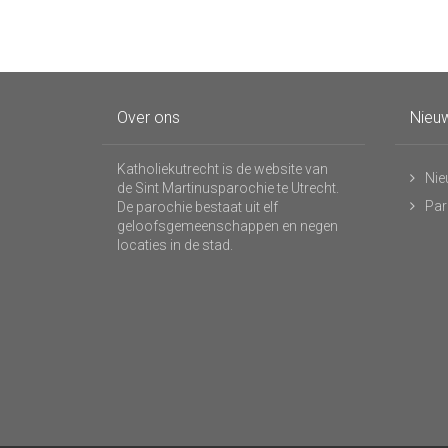
Over ons
Nieuw
Katholiekutrecht is de website van
Nie
de Sint Martinusparochie te Utrecht.
Par
De parochie bestaat uit elf
geloofsgemeenschappen en negen
locaties in de stad.