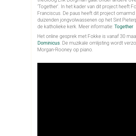
‘Together’. In het kader van dit project heef
Franciscus. De paus heeft dit project omarmd
duizenden jongvolwassenen op het Sint Piete
de katholieke kerk. Meer informatie:
Together
Het online gesprek met Fokke is vanaf 30 maa
Dominicus
. De muzikale omlijsting wordt ver
Morgan-Rooney op piano.