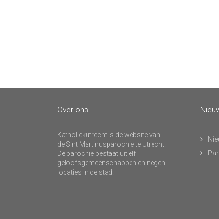
Over ons
Nieuw
Katholiekutrecht is de website van
Nie
de Sint Martinusparochie te Utrecht.
Par
De parochie bestaat uit elf
geloofsgemeenschappen en negen
locaties in de stad.