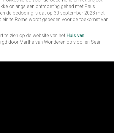
t Fokke onlangs een ontmoeting gehad met Paus
 en de bedoeling is dat op 30 september 2023 met
rplein te Rome wordt gebeden voor de toekomst van
rt te zien op de website van het
Huis van
zorgd door Marthe van Wonderen op viool en Seán