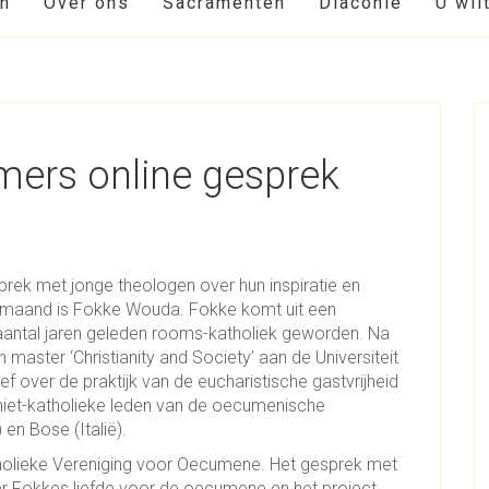
en
Over ons
Sacramenten
Diaconie
U wil
ers online gesprek
prek met jonge theologen over hun inspiratie en
maand is Fokke Wouda. Fokke komt uit een
aantal jaren geleden rooms-katholiek geworden. Na
master ‘Christianity and Society’ aan de Universiteit
ef over de praktijk van de eucharistische gastvrijheid
iet-katholieke leden van de oecumenische
en Bose (Italië).
holieke Vereniging voor Oecumene. Het gesprek met
r Fokkes liefde voor de oecumene en het project