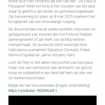
wordt hij in Peru omarmd als één van hen. “De Paus is
Peruaans!” klinkt het trots in het noorden van het land,
waar hij geliefd is als herder en gemeenschapsleider.
Zijn benoeming tot paus op 8 mei 2025 markeert het
hoogtepunt van een levenslange roeping.
De documentaire bevat unieke beelden, interviews en
getuigenissen van mensen die met Prevost hebben
samengewerkt of zijn werk van dichtbij hebben
meegemaakt. De productie werd verzorgd door
Vaticaanse journalisten Salvatore Cernuzio, Felipe
Herrera-Espaliat en Jaime Vizcaíno Haro.
León de Perú
is niet alleen een portret van een paus,
maar ook een eerbetoon aan de kracht van geloof,
hoop en solidariteit in een land dat hem als één van
de hunnen beschouwt.
Bekijk hier het documentaire (Engels ondertiteling):
https://youtu.be/-KQ5h6Lk9-I