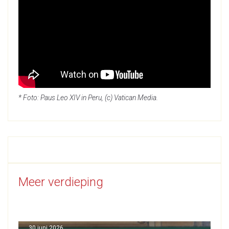
* Foto: Paus Leo XIV in Peru, (c) Vatican Media.
Meer verdieping
30 juni 2026