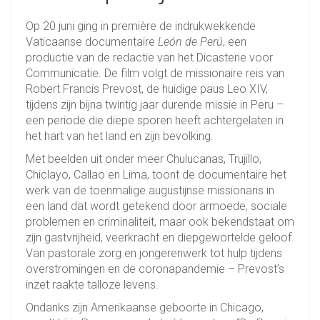
Op 20 juni ging in première de indrukwekkende
Vaticaanse documentaire
León de Perú
, een
productie van de redactie van het Dicasterie voor
Communicatie. De film volgt de missionaire reis van
Robert Francis Prevost, de huidige paus Leo XIV,
tijdens zijn bijna twintig jaar durende missie in Peru –
een periode die diepe sporen heeft achtergelaten in
het hart van het land en zijn bevolking.
Met beelden uit onder meer Chulucanas, Trujillo,
Chiclayo, Callao en Lima, toont de documentaire het
werk van de toenmalige augustijnse missionaris in
een land dat wordt getekend door armoede, sociale
problemen en criminaliteit, maar ook bekendstaat om
zijn gastvrijheid, veerkracht en diepgewortelde geloof.
Van pastorale zorg en jongerenwerk tot hulp tijdens
overstromingen en de coronapandemie – Prevost’s
inzet raakte talloze levens.
Ondanks zijn Amerikaanse geboorte in Chicago,