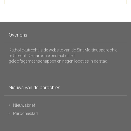
Over ons
Katholiekutrecht is de website van de Sint Martinusparochie
te Utrecht. De parochie bestaat uit elf
geloofsgemeenschappen en negen locaties in de stad.
Nieuws van de parochies
Nieuwsbrief
Parochieblad