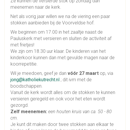
Ze kunnen de versierde stok op zondag dan
meenemen naar de kerk.
Net als vorig jaar willen we na de viering een paar
stokken aanbieden bij de Voorveldse hof.
We beginnen om 17.00 in het zaaltje naast de
Pauluskerk met versieren en sluiten de activiteit af
met frietjes!
We zijn om 18.30 uur klaar. De kinderen van het
kinderkoor kunnen dan met gevulde magen naar de
koorrepetitie.
Wil je meedoen, geef je dan
vóór 27 maart
op, via
jong@katholiekutrecht.nl
; dit ivm met de
boodschappen.
Vanuit de kerk wordt alles om de stokken te kunnen
versieren geregeld en ook voor het eten wordt
gezorgd.
Zelf meenemen:
een houten kruis van ca. 50 - 80
cm
.
Je kunt dit maken door twee stokken aan elkaar te