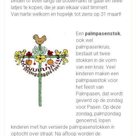
binden of even langs de bouwmarkt te gaan en twee
latjes te kopen, die je aan elkaar vast timmert.
Van harte welkom en hopelijk tot ziens op 31 maart!
Een
palmpasenstok
,
ook wel
palmpasenkruis,
bestaat uit twee
stokken in de vorm
van een kruis. Veel
kinderen maken een
palmpaasstok voor
het feest van
Palmpasen, dat wordt
gevierd op de zondag
voor Pasen. Op deze
zondag, palmzondag
genoemd, lopen
kinderen met hun versierde palmpasenstokken in
optocht over straat. Na afloop worden de