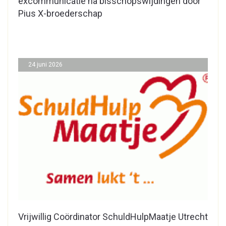
excommunicatie na bisschopswijdingen door
Pius X-broederschap
24 juni 2026
Vrijwillig Coördinator SchuldHulpMaatje Utrecht